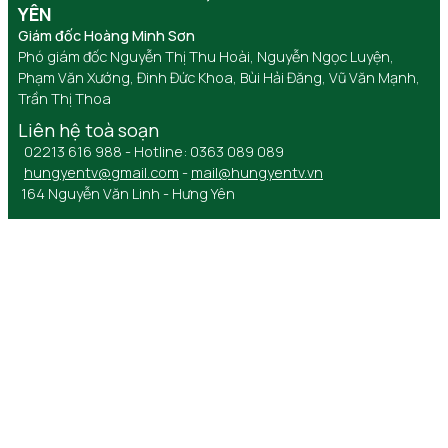
YÊN
Giám đốc Hoàng Minh Sơn
Phó giám đốc Nguyễn Thị Thu Hoài, Nguyễn Ngọc Luyện,
Phạm Văn Xướng, Đinh Đức Khoa, Bùi Hải Đăng, Vũ Văn Mạnh,
Trần Thị Thoa
Liên hệ toà soạn
02213 616 988 - Hotline: 0363 089 089
hungyentv@gmail.com
-
mail@hungyentv.vn
164 Nguyễn Văn Linh - Hưng Yên