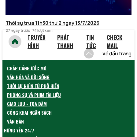
Thời sự trưa 11h30 thứ 2 ngày 13/7/2026
27 ngày trước
74 lượt xem
TRUYỀN
PHÁT
TIN
CHECK
HÌNH
THANH
TỨC
MAIL
Về đầu trang
CHẮP CÁNH ƯỚC MƠ
VĂN HÓA VÀ ĐỜI SỐNG
THỜI SỰ NHÌN TỪ PHỐ HIẾN
PHÓNG SỰ VÀ PHIM TÀI LIỆU
GIAO LƯU - TỌA ĐÀM
CÔNG KHAI NGÂN SÁCH
VĂN BẢN
HƯNG YÊN 24/7