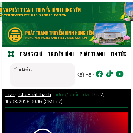
TRANG CHỦ
TRUYỀN HÌNH
PHÁT THANH
TIN TỨC
Kết nối:
Trang chủ
Phát thanh
Thời sự buổi trưa
Thứ 2,
10/08/2026 00:16 (GMT+7)