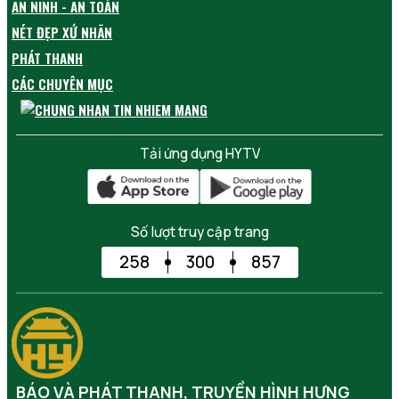
AN NINH - AN TOÀN
NÉT ĐẸP XỨ NHÃN
PHÁT THANH
CÁC CHUYÊN MỤC
Tải ứng dụng HYTV
Số lượt truy cập trang
258
300
857
BÁO VÀ PHÁT THANH, TRUYỀN HÌNH HƯNG