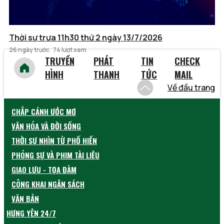
Thời sự trưa 11h30 thứ 2 ngày 13/7/2026
26 ngày trước
74 lượt xem
TRUYỀN
PHÁT
TIN
CHECK
HÌNH
THANH
TỨC
MAIL
Về đầu trang
CHẮP CÁNH ƯỚC MƠ
VĂN HÓA VÀ ĐỜI SỐNG
THỜI SỰ NHÌN TỪ PHỐ HIẾN
PHÓNG SỰ VÀ PHIM TÀI LIỆU
GIAO LƯU - TỌA ĐÀM
CÔNG KHAI NGÂN SÁCH
VĂN BẢN
HƯNG YÊN 24/7