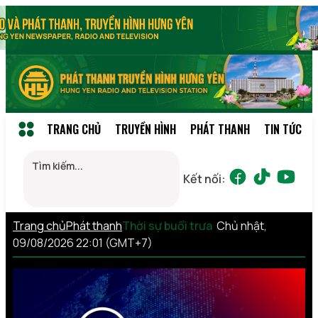
TRANG CHỦ
TRUYỀN HÌNH
PHÁT THANH
TIN TỨC
Kết nối:
Trang chủ
Phát thanh
Thời sự buổi trưa
Chủ nhật,
09/08/2026 22:01 (GMT+7)