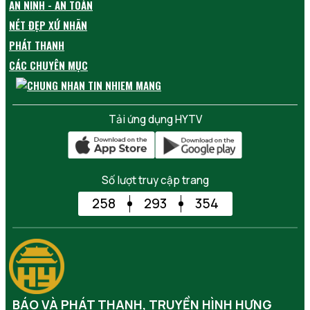
AN NINH - AN TOÀN
NÉT ĐẸP XỨ NHÃN
PHÁT THANH
CÁC CHUYÊN MỤC
Tải ứng dụng HYTV
Số lượt truy cập trang
258
293
354
BÁO VÀ PHÁT THANH, TRUYỀN HÌNH HƯNG