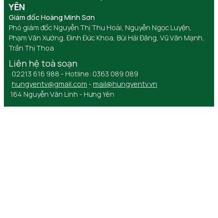
YÊN
Giám đốc Hoàng Minh Sơn
Phó giám đốc Nguyễn Thị Thu Hoài, Nguyễn Ngọc Luyện,
Phạm Văn Xướng, Đinh Đức Khoa, Bùi Hải Đăng, Vũ Văn Mạnh,
Trần Thị Thoa
Liên hệ toà soạn
02213 616 988 - Hotline: 0363 089 089
hungyentv@gmail.com
-
mail@hungyentv.vn
164 Nguyễn Văn Linh - Hưng Yên