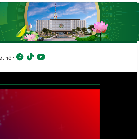
ết nối: