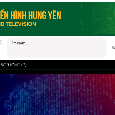
C
K
 18:29 (GMT+7)