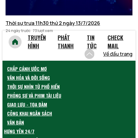
Thời sự trưa 11h30 thứ 2 ngày 13/7/2026
24 ngày trước
73 lượt xem
TRUYỀN
PHÁT
TIN
CHECK
HÌNH
THANH
TỨC
MAIL
Về đầu trang
CHẮP CÁNH ƯỚC MƠ
VĂN HÓA VÀ ĐỜI SỐNG
THỜI SỰ NHÌN TỪ PHỐ HIẾN
PHÓNG SỰ VÀ PHIM TÀI LIỆU
GIAO LƯU - TỌA ĐÀM
CÔNG KHAI NGÂN SÁCH
VĂN BẢN
HƯNG YÊN 24/7