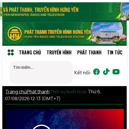
TRANG CHỦ
TRUYỀN HÌNH
PHÁT THANH
TIN TỨC
Kết nối:
Trang chủ
Phát thanh
Thời sự buổi trưa
Thứ 6,
07/08/2026 12:13 (GMT+7)