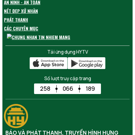
AN NINH - AN TOÀN
NÉT ĐẸP XỨ NHÃN
PHÁT THANH
CÁC CHUYÊN MỤC
Tải ứng dụng HYTV
Số lượt truy cập trang
258
066
189
BÁO VÀ PHÁT THANH, TRUYỀN HÌNH HƯNG