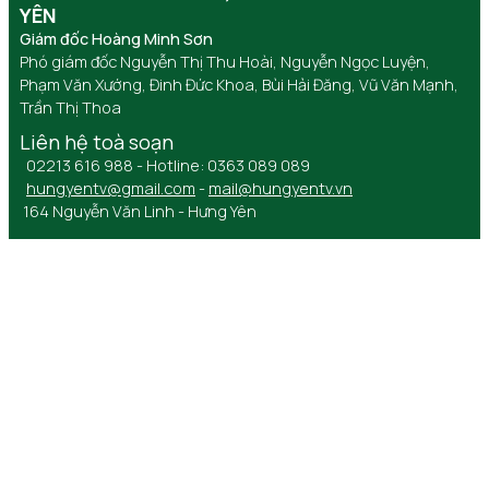
YÊN
Giám đốc Hoàng Minh Sơn
Phó giám đốc Nguyễn Thị Thu Hoài, Nguyễn Ngọc Luyện,
Phạm Văn Xướng, Đinh Đức Khoa, Bùi Hải Đăng, Vũ Văn Mạnh,
Trần Thị Thoa
Liên hệ toà soạn
02213 616 988 - Hotline: 0363 089 089
hungyentv@gmail.com
-
mail@hungyentv.vn
164 Nguyễn Văn Linh - Hưng Yên