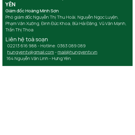
YÊN
Giám đốc Hoàng Minh Sơn
Phó giám đốc Nguyễn Thị Thu Hoài, Nguyễn Ngọc Luyện,
Phạm Văn Xướng, Đinh Đức Khoa, Bùi Hải Đăng, Vũ Văn Mạnh,
Trần Thị Thoa
Liên hệ toà soạn
02213 616 988 - Hotline: 0363 089 089
hungyentv@gmail.com
-
mail@hungyentv.vn
164 Nguyễn Văn Linh - Hưng Yên