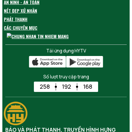
AN NINH - AN TOÀN
NÉT ĐẸP XỨ NHÃN
PHÁT THANH
CÁC CHUYÊN MỤC
Tải ứng dụng HYTV
Số lượt truy cập trang
258
192
168
BÁO VÀ PHÁT THANH, TRUYỀN HÌNH HƯNG