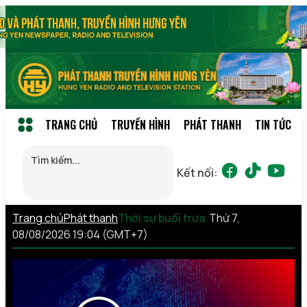
TRANG CHỦ
TRUYỀN HÌNH
PHÁT THANH
TIN TỨC
Kết nối:
Trang chủ
Phát thanh
Thời sự buổi trưa
Thứ 7,
08/08/2026 19:04 (GMT+7)