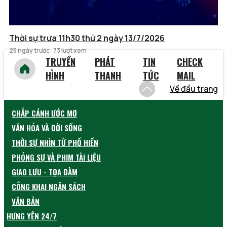
Thời sự trưa 11h30 thứ 2 ngày 13/7/2026
25 ngày trước
73 lượt xem
TRUYỀN
PHÁT
TIN
CHECK
HÌNH
THANH
TỨC
MAIL
Về đầu trang
CHẮP CÁNH ƯỚC MƠ
VĂN HÓA VÀ ĐỜI SỐNG
THỜI SỰ NHÌN TỪ PHỐ HIẾN
PHÓNG SỰ VÀ PHIM TÀI LIỆU
GIAO LƯU - TỌA ĐÀM
CÔNG KHAI NGÂN SÁCH
VĂN BẢN
HƯNG YÊN 24/7