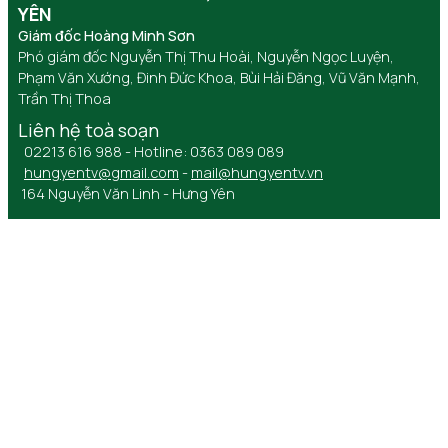
YÊN
Giám đốc Hoàng Minh Sơn
Phó giám đốc Nguyễn Thị Thu Hoài, Nguyễn Ngọc Luyện,
Phạm Văn Xướng, Đinh Đức Khoa, Bùi Hải Đăng, Vũ Văn Mạnh,
Trần Thị Thoa
Liên hệ toà soạn
02213 616 988 - Hotline: 0363 089 089
hungyentv@gmail.com
-
mail@hungyentv.vn
164 Nguyễn Văn Linh - Hưng Yên