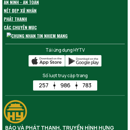
AN NINH - AN TOÀN
NÉT ĐẸP XỨ NHÃN
PHÁT THANH
CÁC CHUYÊN MỤC
Tải ứng dụng HYTV
Số lượt truy cập trang
257
986
783
BÁO VÀ PHÁT THANH, TRUYỀN HÌNH HƯNG