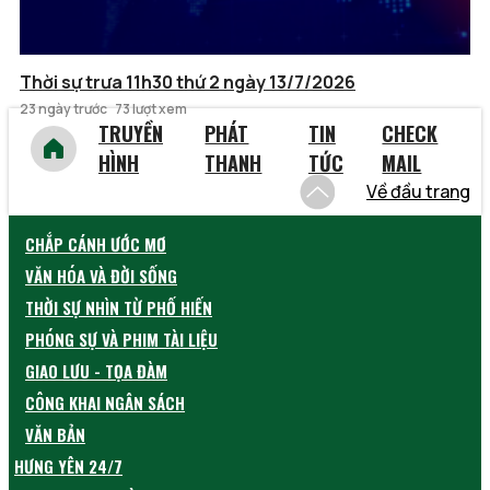
Thời sự trưa 11h30 thứ 2 ngày 13/7/2026
23 ngày trước
73 lượt xem
TRUYỀN
PHÁT
TIN
CHECK
HÌNH
THANH
TỨC
MAIL
Về đầu trang
CHẮP CÁNH ƯỚC MƠ
VĂN HÓA VÀ ĐỜI SỐNG
THỜI SỰ NHÌN TỪ PHỐ HIẾN
PHÓNG SỰ VÀ PHIM TÀI LIỆU
GIAO LƯU - TỌA ĐÀM
CÔNG KHAI NGÂN SÁCH
VĂN BẢN
HƯNG YÊN 24/7