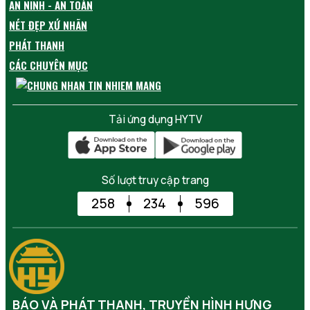
AN NINH - AN TOÀN
NÉT ĐẸP XỨ NHÃN
PHÁT THANH
CÁC CHUYÊN MỤC
Tải ứng dụng HYTV
Số lượt truy cập trang
258
234
596
BÁO VÀ PHÁT THANH, TRUYỀN HÌNH HƯNG