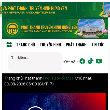
TRANG CHỦ
TRUYỀN HÌNH
PHÁT THANH
TIN TỨC
Kết nối:
Trang chủ
Phát thanh
Thời sự buổi trưa
Chủ nhật,
09/08/2026 06:09 (GMT+7)