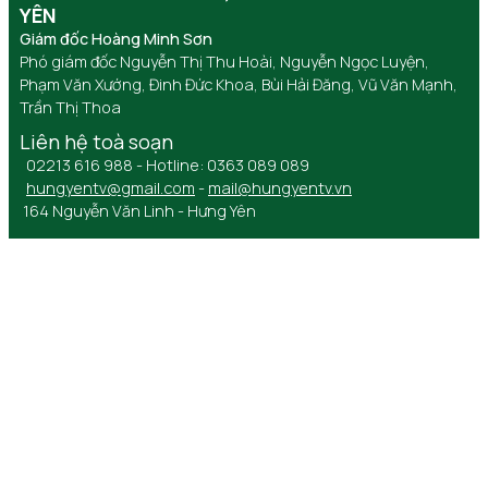
YÊN
Giám đốc Hoàng Minh Sơn
Phó giám đốc Nguyễn Thị Thu Hoài, Nguyễn Ngọc Luyện,
Phạm Văn Xướng, Đinh Đức Khoa, Bùi Hải Đăng, Vũ Văn Mạnh,
Trần Thị Thoa
Liên hệ toà soạn
02213 616 988 - Hotline: 0363 089 089
hungyentv@gmail.com
-
mail@hungyentv.vn
164 Nguyễn Văn Linh - Hưng Yên