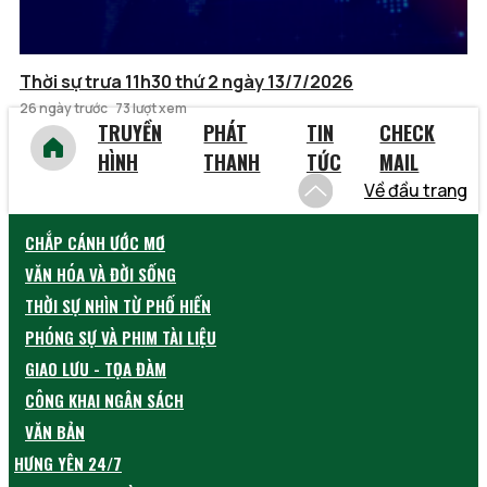
Thời sự trưa 11h30 thứ 2 ngày 13/7/2026
26 ngày trước
73 lượt xem
TRUYỀN
PHÁT
TIN
CHECK
HÌNH
THANH
TỨC
MAIL
Về đầu trang
CHẮP CÁNH ƯỚC MƠ
VĂN HÓA VÀ ĐỜI SỐNG
THỜI SỰ NHÌN TỪ PHỐ HIẾN
PHÓNG SỰ VÀ PHIM TÀI LIỆU
GIAO LƯU - TỌA ĐÀM
CÔNG KHAI NGÂN SÁCH
VĂN BẢN
HƯNG YÊN 24/7