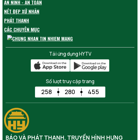
AN NINH - AN TOÀN
NÉT ĐẸP XỨ NHÃN
PHÁT THANH
CÁC CHUYÊN MỤC
Tải ứng dụng HYTV
Số lượt truy cập trang
258
280
455
BÁO VÀ PHÁT THANH, TRUYỀN HÌNH HƯNG