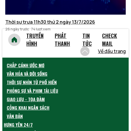
Thời sự trưa 11h30 thứ 2 ngày 13/7/2026
26 ngày trước
74 lượt xem
TRUYỀN
PHÁT
TIN
CHECK
HÌNH
THANH
TỨC
MAIL
Về đầu trang
CHẮP CÁNH ƯỚC MƠ
VĂN HÓA VÀ ĐỜI SỐNG
THỜI SỰ NHÌN TỪ PHỐ HIẾN
PHÓNG SỰ VÀ PHIM TÀI LIỆU
GIAO LƯU - TỌA ĐÀM
CÔNG KHAI NGÂN SÁCH
VĂN BẢN
HƯNG YÊN 24/7