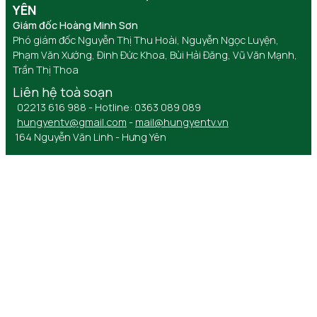
YÊN
Giám đốc Hoàng Minh Sơn
Phó giám đốc Nguyễn Thị Thu Hoài, Nguyễn Ngọc Luyện,
Phạm Văn Xướng, Đinh Đức Khoa, Bùi Hải Đăng, Vũ Văn Mạnh,
Trần Thị Thoa
Liên hệ toà soạn
02213 616 988 - Hotline: 0363 089 089
hungyentv@gmail.com
-
mail@hungyentv.vn
164 Nguyễn Văn Linh - Hưng Yên