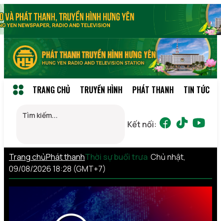
TRANG CHỦ
TRUYỀN HÌNH
PHÁT THANH
TIN TỨC
Kết nối:
Trang chủ
Phát thanh
Thời sự buổi trưa
Chủ nhật,
09/08/2026 18:28 (GMT+7)