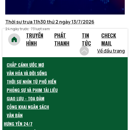
Thời sự trưa 11h30 thứ 2 ngày 13/7/2026
24 ngày trước
73 lượt xem
TRUYỀN
PHÁT
TIN
CHECK
HÌNH
THANH
TỨC
MAIL
Về đầu trang
CHẮP CÁNH ƯỚC MƠ
VĂN HÓA VÀ ĐỜI SỐNG
THỜI SỰ NHÌN TỪ PHỐ HIẾN
PHÓNG SỰ VÀ PHIM TÀI LIỆU
GIAO LƯU - TỌA ĐÀM
CÔNG KHAI NGÂN SÁCH
VĂN BẢN
HƯNG YÊN 24/7