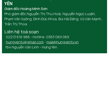
YÊN
Giám đốc Hoàng Minh Sơn
Phó giám đốc Nguyễn Thị Thu Hoài, Nguyễn Ngọc Luyện,
Phạm Văn Xướng, Đinh Đức Khoa, Bùi Hải Đăng, Vũ Văn Mạnh,
Trần Thị Thoa
Liên hệ toà soạn
02213 616 988 - Hotline: 0363 089 089
hungyentv@gmail.com
-
mail@hungyentv.vn
164 Nguyễn Văn Linh - Hưng Yên