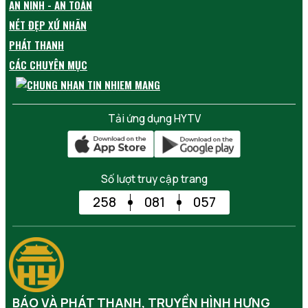
AN NINH - AN TOÀN
NÉT ĐẸP XỨ NHÃN
PHÁT THANH
CÁC CHUYÊN MỤC
Tải ứng dụng HYTV
Số lượt truy cập trang
258
081
057
BÁO VÀ PHÁT THANH, TRUYỀN HÌNH HƯNG