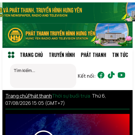
TRANG CHỦ
TRUYỀN HÌNH
PHÁT THANH
TIN TỨC
Kết nối:
Trang chủ
Phát thanh
Thời sự buổi trưa
Thứ 6,
07/08/2026 15:05 (GMT+7)