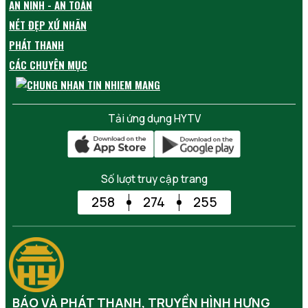
AN NINH - AN TOÀN
NÉT ĐẸP XỨ NHÃN
PHÁT THANH
CÁC CHUYÊN MỤC
Tải ứng dụng HYTV
Số lượt truy cập trang
258
274
255
BÁO VÀ PHÁT THANH, TRUYỀN HÌNH HƯNG