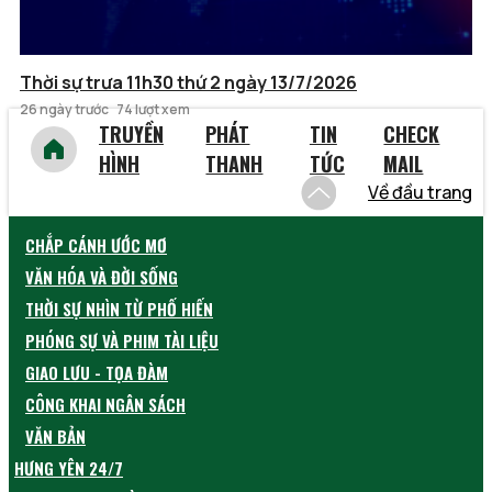
Thời sự trưa 11h30 thứ 2 ngày 13/7/2026
26 ngày trước
74 lượt xem
TRUYỀN
PHÁT
TIN
CHECK
HÌNH
THANH
TỨC
MAIL
Về đầu trang
CHẮP CÁNH ƯỚC MƠ
VĂN HÓA VÀ ĐỜI SỐNG
THỜI SỰ NHÌN TỪ PHỐ HIẾN
PHÓNG SỰ VÀ PHIM TÀI LIỆU
GIAO LƯU - TỌA ĐÀM
CÔNG KHAI NGÂN SÁCH
VĂN BẢN
HƯNG YÊN 24/7