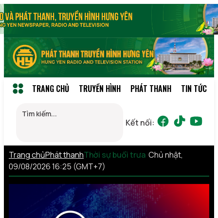
TRANG CHỦ
TRUYỀN HÌNH
PHÁT THANH
TIN TỨC
Kết nối:
Trang chủ
Phát thanh
Thời sự buổi trưa
Chủ nhật,
09/08/2026 16:25 (GMT+7)