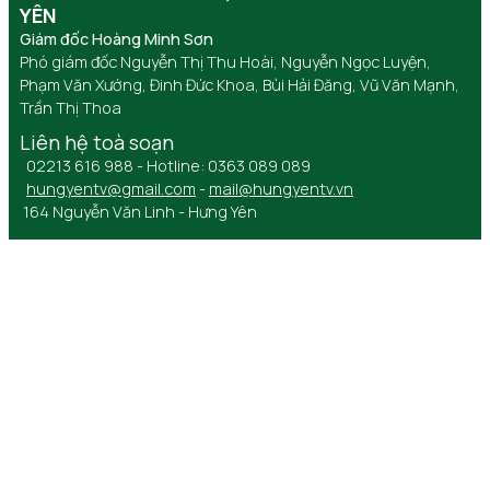
YÊN
Giám đốc Hoàng Minh Sơn
Phó giám đốc Nguyễn Thị Thu Hoài, Nguyễn Ngọc Luyện,
Phạm Văn Xướng, Đinh Đức Khoa, Bùi Hải Đăng, Vũ Văn Mạnh,
Trần Thị Thoa
Liên hệ toà soạn
02213 616 988 - Hotline: 0363 089 089
hungyentv@gmail.com
-
mail@hungyentv.vn
164 Nguyễn Văn Linh - Hưng Yên