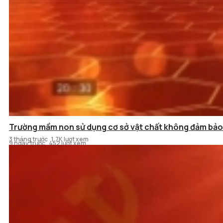
Trường mầm non sử dụng cơ sở vật chất không đảm bảo
Ý kiến cử tri ngày 29/7/2026
3 tháng trước
1.7K lượt xem
9 ngày trước
452 lượt xem