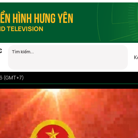
C
K
46 (GMT+7)