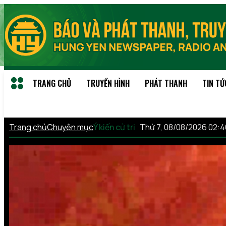
TRANG CHỦ
TRUYỀN HÌNH
PHÁT THANH
TIN TỨ
Trang chủ
Chuyên mục
Ý kiến cử tri
Thứ 7, 08/08/2026 02: