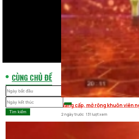
CÙNG CHỦ ĐỀ
Nâng cấp, mở rộng khuôn viên ngh
Tìm kiếm
2 ngày trước
131 lượt xem