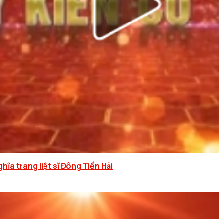
ĩa trang liệt sĩ Đông Tiền Hải