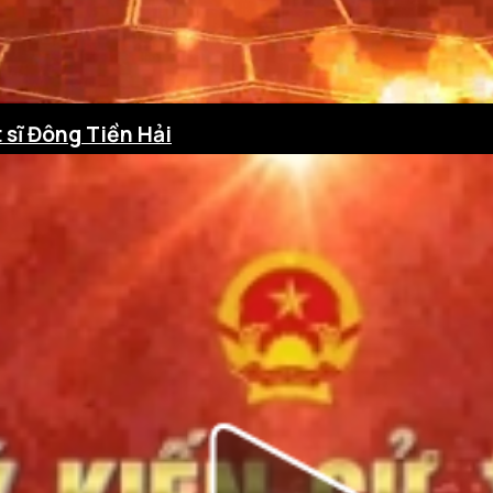
 sĩ Đông Tiền Hải