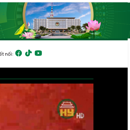
ết nối: