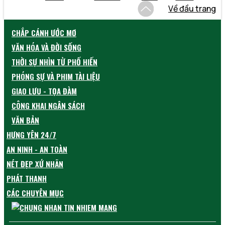
Về đầu trang
CHẮP CÁNH ƯỚC MƠ
VĂN HÓA VÀ ĐỜI SỐNG
THỜI SỰ NHÌN TỪ PHỐ HIẾN
PHÓNG SỰ VÀ PHIM TÀI LIỆU
GIAO LƯU - TỌA ĐÀM
CÔNG KHAI NGÂN SÁCH
VĂN BẢN
HƯNG YÊN 24/7
AN NINH - AN TOÀN
NÉT ĐẸP XỨ NHÃN
PHÁT THANH
CÁC CHUYÊN MỤC