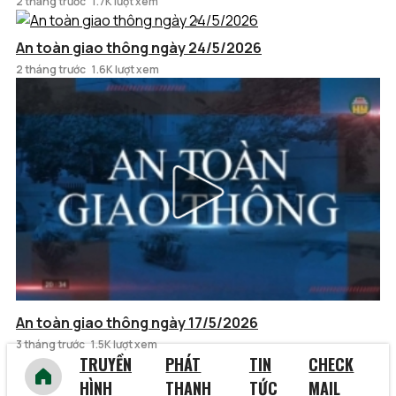
2 tháng trước
1.7K lượt xem
An toàn giao thông ngày 24/5/2026
2 tháng trước
1.6K lượt xem
An toàn giao thông ngày 17/5/2026
3 tháng trước
1.5K lượt xem
TRUYỀN
PHÁT
TIN
CHECK
HÌNH
THANH
TỨC
MAIL