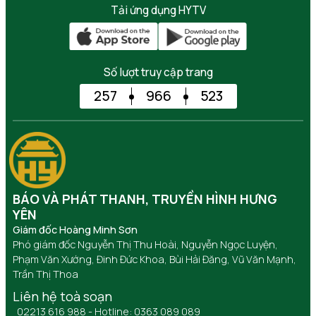
Tải ứng dụng HYTV
Số lượt truy cập trang
257
966
523
BÁO VÀ PHÁT THANH, TRUYỀN HÌNH HƯNG
YÊN
Giám đốc Hoàng Minh Sơn
Phó giám đốc Nguyễn Thị Thu Hoài, Nguyễn Ngọc Luyện,
Phạm Văn Xướng, Đinh Đức Khoa, Bùi Hải Đăng, Vũ Văn Mạnh,
Trần Thị Thoa
Liên hệ toà soạn
02213 616 988 - Hotline: 0363 089 089