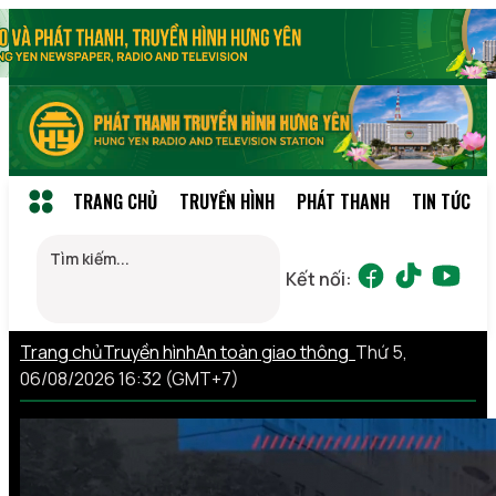
TRANG CHỦ
TRUYỀN HÌNH
PHÁT THANH
TIN TỨC
Kết nối:
Trang chủ
Truyền hình
An toàn giao thông
Thứ 5,
06/08/2026 16:32 (GMT+7)