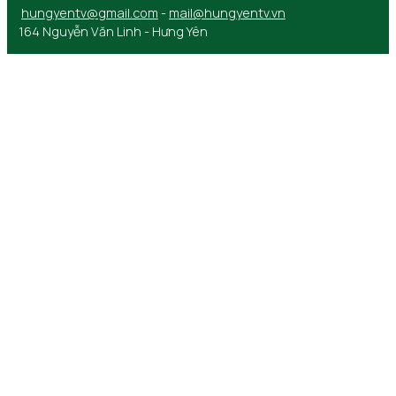
hungyentv@gmail.com
-
mail@hungyentv.vn
164 Nguyễn Văn Linh - Hưng Yên