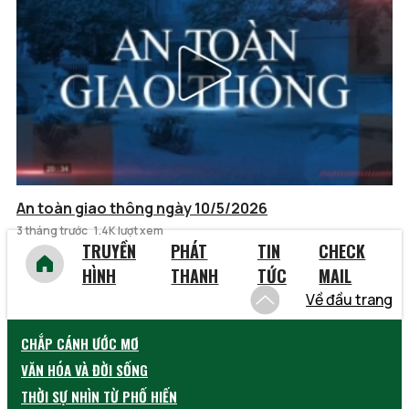
An toàn giao thông ngày 10/5/2026
3 tháng trước
1.4K lượt xem
TRUYỀN
PHÁT
TIN
CHECK
HÌNH
THANH
TỨC
MAIL
Về đầu trang
CHẮP CÁNH ƯỚC MƠ
VĂN HÓA VÀ ĐỜI SỐNG
THỜI SỰ NHÌN TỪ PHỐ HIẾN