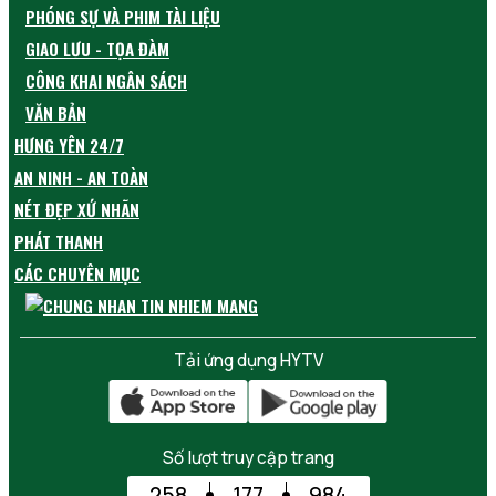
PHÓNG SỰ VÀ PHIM TÀI LIỆU
GIAO LƯU - TỌA ĐÀM
CÔNG KHAI NGÂN SÁCH
VĂN BẢN
HƯNG YÊN 24/7
AN NINH - AN TOÀN
NÉT ĐẸP XỨ NHÃN
PHÁT THANH
CÁC CHUYÊN MỤC
Tải ứng dụng HYTV
Số lượt truy cập trang
258
177
984