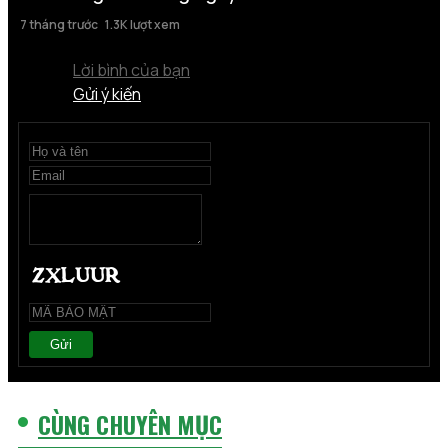
7 tháng trước
1.3K lượt xem
Lời bình của bạn
Gửi ý kiến
Gửi
CÙNG CHUYÊN MỤC