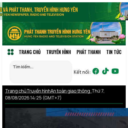
TRANG CHỦ
TRUYỀN HÌNH
PHÁT THANH
TIN TỨC
Kết nối:
Trang chủ
Truyền hình
An toàn giao thông
Thứ 7,
08/08/2026 14:25 (GMT+7)