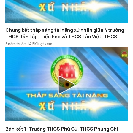
Chung kết thắp sáng tài năng xứ nhãn giữa 4 trường:
THCS Tân Lập; Tiểu học và THCS Tân Việt; THCS
Long Hưng và THCS Xuân Trúc
3 năm trước
14.5K lượt xem
Bán kết 1: Trường THCS Phù Cừ, THCS Phùng Chí