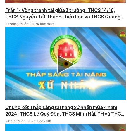
Trận 1- Vòng tranh tài giữa 3 trường: THCS 14/10,
THCS Nguyễn Tất Thành, Tiểu học và THCS Quang
Trung
9 tháng trước
10.7K lượt xem
Chung kết Thắp sáng tài năng xứ nhãn mùa 4 năm
2024: THCS Lê Quý Đôn, THCS Minh Hải, TH và THCS
Minh Đức, TH và THCS Minh Phượng
2 năm trước
11.2K lượt xem