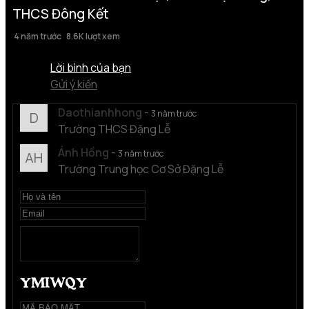
THCS Đông Kết
4 năm trước
8.6K lượt xem
Lời bình của bạn
Gửi ý kiến
Daothianhhong
-
3 năm trước
D
Trường THCS Đặng Lễ
Ánh Hồng
-
3 năm trước
AH
Trường Trung học Cơ Sở Đặng Lễ