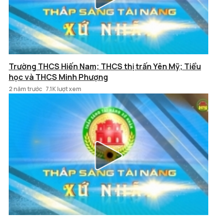
Trường THCS Hiến Nam; THCS thị trấn Yên Mỹ; Tiểu
học và THCS Minh Phượng
2 năm trước
7.1K lượt xem