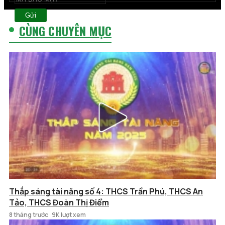
Gửi
CÙNG CHUYÊN MỤC
Thắp sáng tài năng số 4: THCS Trần Phú, THCS An
Tảo, THCS Đoàn Thị Điểm
8 tháng trước
9K lượt xem