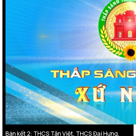
Bán kết 2: THCS Tân Việt, THCS Đại Hưng,