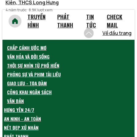
Kiên, THCS Long Hưng
4 năm trước
8.9K lượt xem
TRUYỀN
PHÁT
TIN
CHECK
HÌNH
THANH
TỨC
MAIL
Về đầu trang
CHẮP CÁNH ƯỚC MƠ
VĂN HÓA VÀ ĐỜI SỐNG
THỜI SỰ NHÌN TỪ PHỐ HIẾN
PHÓNG SỰ VÀ PHIM TÀI LIỆU
GIAO LƯU - TỌA ĐÀM
CÔNG KHAI NGÂN SÁCH
VĂN BẢN
HƯNG YÊN 24/7
AN NINH - AN TOÀN
NÉT ĐẸP XỨ NHÃN
PHÁT THANH