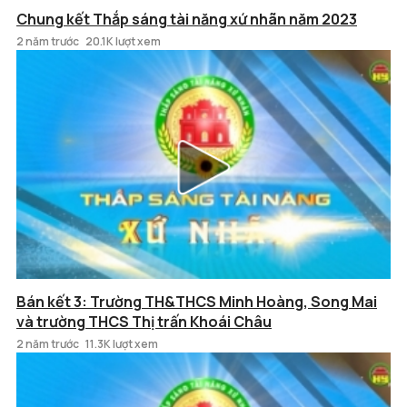
Chung kết Thắp sáng tài năng xứ nhãn năm 2023
2 năm trước
20.1K lượt xem
Bán kết 3: Trường TH&THCS Minh Hoàng, Song Mai
và trường THCS Thị trấn Khoái Châu
2 năm trước
11.3K lượt xem