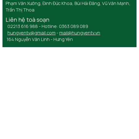
Phạm Văn Xướng, Đinh Đức Khoa, Bùi Hải Đăng, Vũ Văn Mạnh,
Trần Thị Thoa
Liên hệ toà soạn
02213 616 988 - Hotline: 0363 089 089
hungyentv@gmail.com
-
mail@hungyentv.vn
164 Nguyễn Văn Linh - Hưng Yên