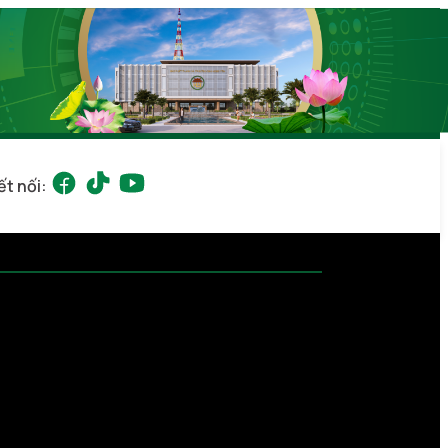
ết nối: