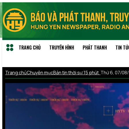
TRANG CHỦ
TRUYỀN HÌNH
PHÁT THANH
TIN TỨ
Trang chủ
Chuyên mục
Bản tin thời sự 15 phút
Thứ 6, 07/08