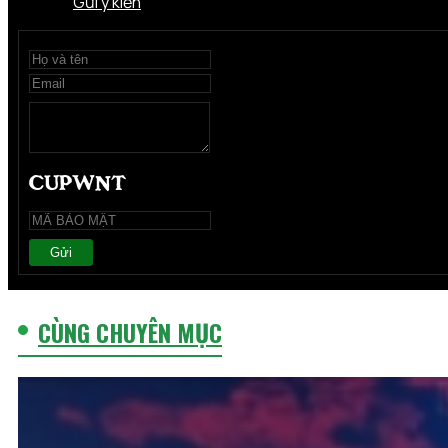
Gửi ý kiến
Gửi
CÙNG CHUYÊN MỤC