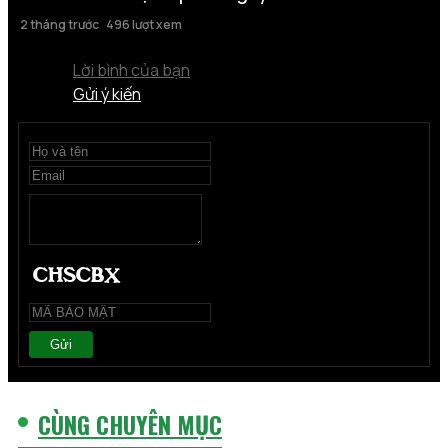
2 tháng trước
496 lượt xem
Lời bình của bạn
Gửi ý kiến
Gửi
CÙNG CHUYÊN MỤC