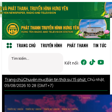
TRANG CHỦ
TRUYỀN HÌNH
PHÁT THANH
TIN TỨC
Kết nối:
Trang chủ
Chuyên mục
Bản tin thời sự 15 phút
Chủ nhật,
09/08/2026 10:28 (GMT+7)