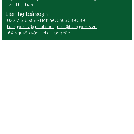
Trần Thị Thoa
Liên hệ toà soạn
02213 616 988 - Hotline: 0363 089 089
hungyentv@gmail.com
-
mail@hungyentv.vn
164 Nguyễn Văn Linh - Hưng Yên