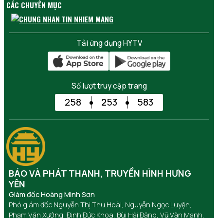
CÁC CHUYÊN MỤC
Tải ứng dụng HYTV
Số lượt truy cập trang
258
253
583
BÁO VÀ PHÁT THANH, TRUYỀN HÌNH HƯNG
YÊN
Giám đốc Hoàng Minh Sơn
Phó giám đốc Nguyễn Thị Thu Hoài, Nguyễn Ngọc Luyện,
Phạm Văn Xướng, Đinh Đức Khoa, Bùi Hải Đăng, Vũ Văn Mạnh,