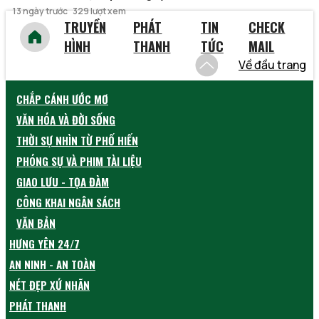
13 ngày trước
329 lượt xem
TRUYỀN
PHÁT
TIN
CHECK
HÌNH
THANH
TỨC
MAIL
Về đầu trang
CHẮP CÁNH ƯỚC MƠ
VĂN HÓA VÀ ĐỜI SỐNG
THỜI SỰ NHÌN TỪ PHỐ HIẾN
PHÓNG SỰ VÀ PHIM TÀI LIỆU
GIAO LƯU - TỌA ĐÀM
CÔNG KHAI NGÂN SÁCH
VĂN BẢN
HƯNG YÊN 24/7
AN NINH - AN TOÀN
NÉT ĐẸP XỨ NHÃN
PHÁT THANH