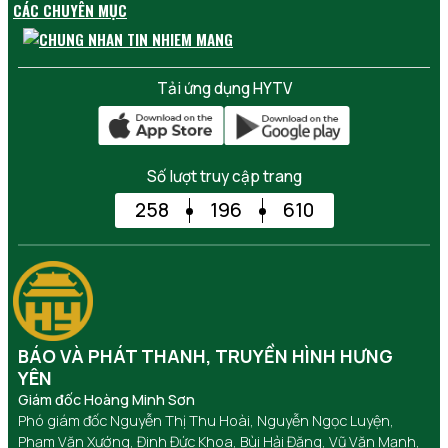
CÁC CHUYÊN MỤC
Tải ứng dụng HYTV
Số lượt truy cập trang
258
196
610
BÁO VÀ PHÁT THANH, TRUYỀN HÌNH HƯNG
YÊN
Giám đốc Hoàng Minh Sơn
Phó giám đốc Nguyễn Thị Thu Hoài, Nguyễn Ngọc Luyện,
Phạm Văn Xướng, Đinh Đức Khoa, Bùi Hải Đăng, Vũ Văn Mạnh,