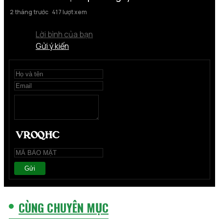
2 tháng trước
417 lượt xem
Lời bình của bạn
Gửi ý kiến
Gửi
CÙNG CHUYÊN MỤC