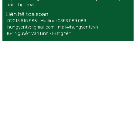
Trần Thị Thoa
Liên hệ toà soạn
02213 616 988 - Hotline: 0363 089 089
hungyentv@gmail.com
-
mail@hungyentv.vn
164 Nguyễn Văn Linh - Hưng Yên