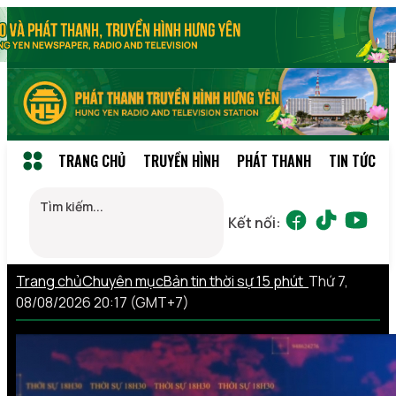
TRANG CHỦ
TRUYỀN HÌNH
PHÁT THANH
TIN TỨC
Kết nối:
Trang chủ
Chuyên mục
Bản tin thời sự 15 phút
Thứ 7,
08/08/2026 20:17 (GMT+7)