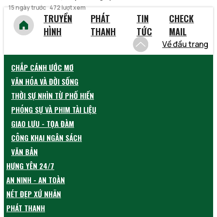
15 ngày trước
472 lượt xem
TRUYỀN
PHÁT
TIN
CHECK
HÌNH
THANH
TỨC
MAIL
Về đầu trang
CHẮP CÁNH ƯỚC MƠ
VĂN HÓA VÀ ĐỜI SỐNG
THỜI SỰ NHÌN TỪ PHỐ HIẾN
PHÓNG SỰ VÀ PHIM TÀI LIỆU
GIAO LƯU - TỌA ĐÀM
CÔNG KHAI NGÂN SÁCH
VĂN BẢN
HƯNG YÊN 24/7
AN NINH - AN TOÀN
NÉT ĐẸP XỨ NHÃN
PHÁT THANH