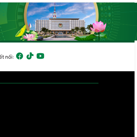
ết nối: