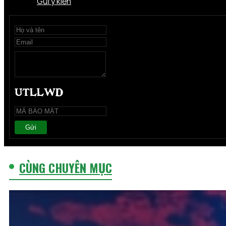
Gửi ý kiến
Gửi
CÙNG CHUYÊN MỤC