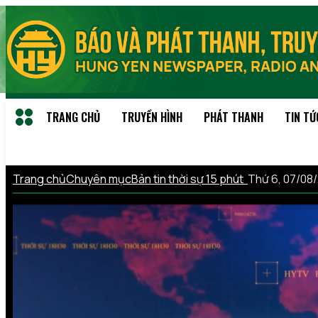
TRANG CHỦ
TRUYỀN HÌNH
PHÁT THANH
TIN TỨ
Trang chủ
Chuyên mục
Bản tin thời sự 15 phút
Thứ 6, 07/08