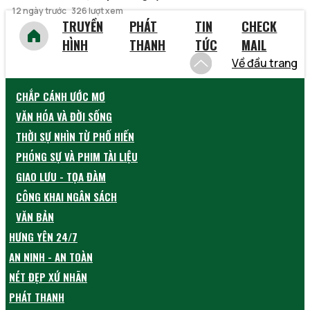
12 ngày trước
326 lượt xem
TRUYỀN
PHÁT
TIN
CHECK
HÌNH
THANH
TỨC
MAIL
Về đầu trang
CHẮP CÁNH ƯỚC MƠ
VĂN HÓA VÀ ĐỜI SỐNG
THỜI SỰ NHÌN TỪ PHỐ HIẾN
PHÓNG SỰ VÀ PHIM TÀI LIỆU
GIAO LƯU - TỌA ĐÀM
CÔNG KHAI NGÂN SÁCH
VĂN BẢN
HƯNG YÊN 24/7
AN NINH - AN TOÀN
NÉT ĐẸP XỨ NHÃN
PHÁT THANH