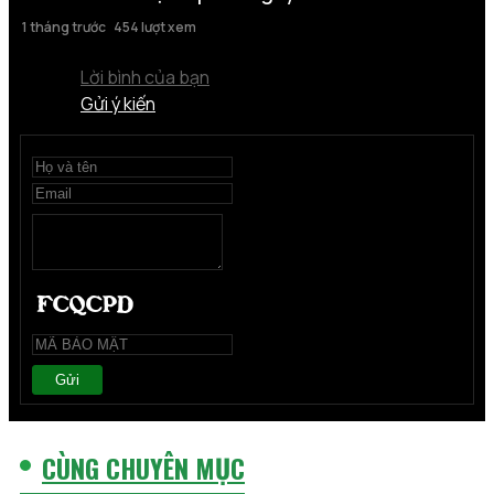
1 tháng trước
454 lượt xem
Lời bình của bạn
Gửi ý kiến
Gửi
CÙNG CHUYÊN MỤC