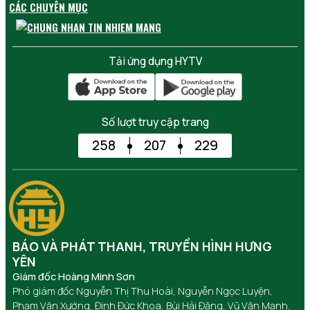
CÁC CHUYÊN MỤC
Tải ứng dụng HYTV
Số lượt truy cập trang
258
207
229
BÁO VÀ PHÁT THANH, TRUYỀN HÌNH HƯNG
YÊN
Giám đốc Hoàng Minh Sơn
Phó giám đốc Nguyễn Thị Thu Hoài, Nguyễn Ngọc Luyện,
Phạm Văn Xướng, Đinh Đức Khoa, Bùi Hải Đăng, Vũ Văn Mạnh,