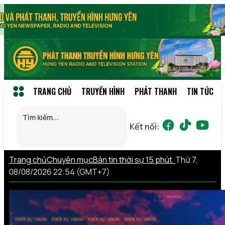
TRANG CHỦ
TRUYỀN HÌNH
PHÁT THANH
TIN TỨC
Kết nối:
Trang chủ
Chuyên mục
Bản tin thời sự 15 phút
Thứ 7,
08/08/2026 22:54 (GMT+7)