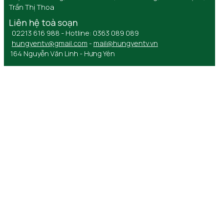
Trần Thị Thoa
Liên hệ toà soạn
02213 616 988 - Hotline: 0363 089 089
hungyentv@gmail.com
-
mail@hungyentv.vn
164 Nguyễn Văn Linh - Hưng Yên