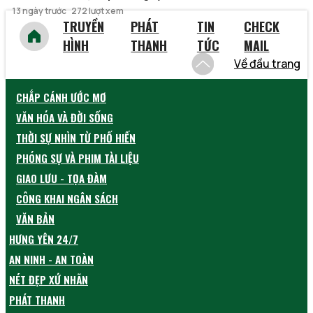
13 ngày trước
272 lượt xem
TRUYỀN
PHÁT
TIN
CHECK
HÌNH
THANH
TỨC
MAIL
Về đầu trang
CHẮP CÁNH ƯỚC MƠ
VĂN HÓA VÀ ĐỜI SỐNG
THỜI SỰ NHÌN TỪ PHỐ HIẾN
PHÓNG SỰ VÀ PHIM TÀI LIỆU
GIAO LƯU - TỌA ĐÀM
CÔNG KHAI NGÂN SÁCH
VĂN BẢN
HƯNG YÊN 24/7
AN NINH - AN TOÀN
NÉT ĐẸP XỨ NHÃN
PHÁT THANH