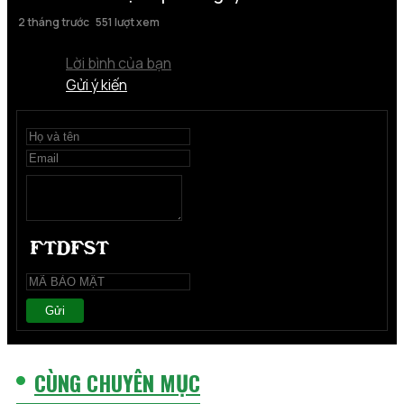
2 tháng trước
551 lượt xem
Lời bình của bạn
Gửi ý kiến
Gửi
CÙNG CHUYÊN MỤC