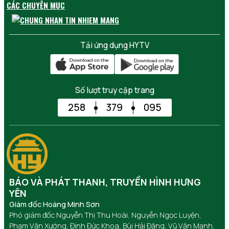
CÁC CHUYÊN MỤC
Tải ứng dụng HYTV
Số lượt truy cập trang
258
379
095
BÁO VÀ PHÁT THANH, TRUYỀN HÌNH HƯNG
YÊN
Giám đốc Hoàng Minh Sơn
Phó giám đốc Nguyễn Thị Thu Hoài, Nguyễn Ngọc Luyện,
Phạm Văn Xướng, Đinh Đức Khoa, Bùi Hải Đăng, Vũ Văn Mạnh,