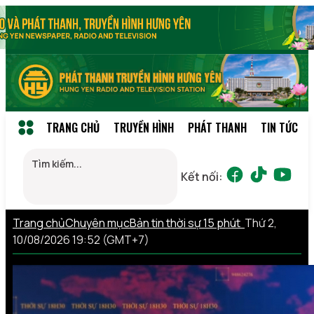
TRANG CHỦ
TRUYỀN HÌNH
PHÁT THANH
TIN TỨC
Kết nối:
Trang chủ
Chuyên mục
Bản tin thời sự 15 phút
Thứ 2,
10/08/2026 19:52 (GMT+7)