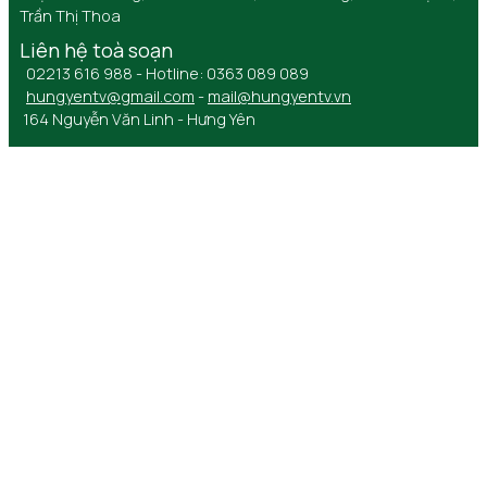
Trần Thị Thoa
Liên hệ toà soạn
02213 616 988 - Hotline: 0363 089 089
hungyentv@gmail.com
-
mail@hungyentv.vn
164 Nguyễn Văn Linh - Hưng Yên