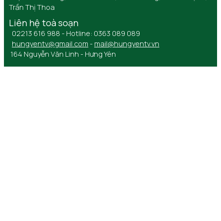
Trần Thị Thoa
Liên hệ toà soạn
02213 616 988 - Hotline: 0363 089 089
hungyentv@gmail.com
-
mail@hungyentv.vn
164 Nguyễn Văn Linh - Hưng Yên