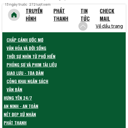
13 ngày trước
272 lượt xem
TRUYỀN
PHÁT
TIN
CHECK
HÌNH
THANH
TỨC
MAIL
Về đầu trang
CHẮP CÁNH ƯỚC MƠ
VĂN HÓA VÀ ĐỜI SỐNG
THỜI SỰ NHÌN TỪ PHỐ HIẾN
PHÓNG SỰ VÀ PHIM TÀI LIỆU
GIAO LƯU - TỌA ĐÀM
CÔNG KHAI NGÂN SÁCH
VĂN BẢN
HƯNG YÊN 24/7
AN NINH - AN TOÀN
NÉT ĐẸP XỨ NHÃN
PHÁT THANH