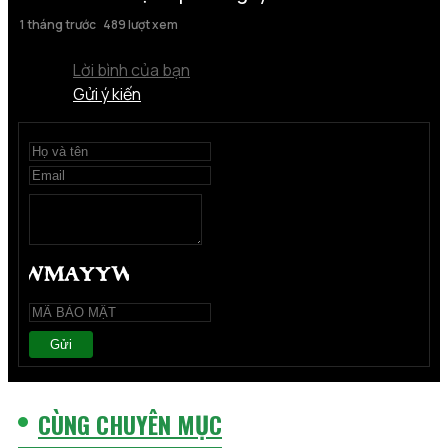
1 tháng trước
489 lượt xem
Lời bình của bạn
Gửi ý kiến
Gửi
CÙNG CHUYÊN MỤC