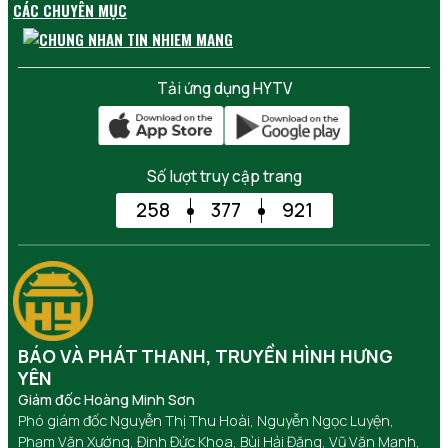
CÁC CHUYÊN MỤC
Tải ứng dụng HYTV
Số lượt truy cập trang
258
377
921
BÁO VÀ PHÁT THANH, TRUYỀN HÌNH HƯNG
YÊN
Giám đốc Hoàng Minh Sơn
Phó giám đốc Nguyễn Thị Thu Hoài, Nguyễn Ngọc Luyện,
Phạm Văn Xướng, Đinh Đức Khoa, Bùi Hải Đăng, Vũ Văn Mạnh,