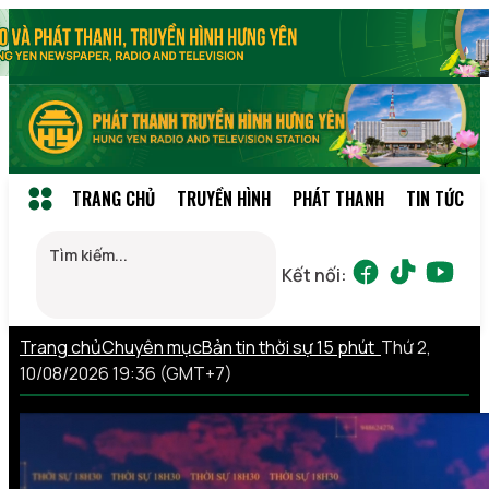
TRANG CHỦ
TRUYỀN HÌNH
PHÁT THANH
TIN TỨC
Kết nối:
Trang chủ
Chuyên mục
Bản tin thời sự 15 phút
Thứ 2,
10/08/2026 19:36 (GMT+7)