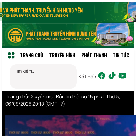
TRANG CHỦ
TRUYỀN HÌNH
PHÁT THANH
TIN TỨC
Kết nối:
Trang chủ
Chuyên mục
Bản tin thời sự 15 phút
Thứ 5,
06/08/2026 20:18 (GMT+7)