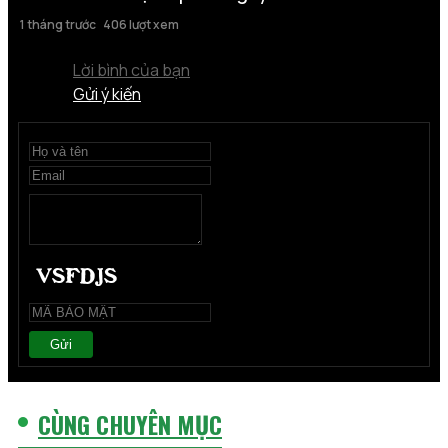
1 tháng trước
406 lượt xem
Lời bình của bạn
Gửi ý kiến
Gửi
CÙNG CHUYÊN MỤC