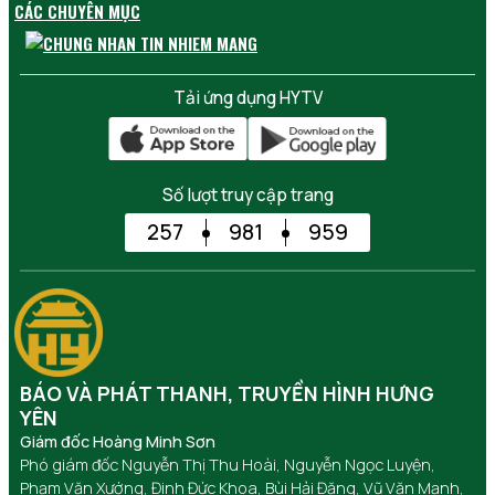
CÁC CHUYÊN MỤC
Tải ứng dụng HYTV
Số lượt truy cập trang
257
981
959
BÁO VÀ PHÁT THANH, TRUYỀN HÌNH HƯNG
YÊN
Giám đốc Hoàng Minh Sơn
Phó giám đốc Nguyễn Thị Thu Hoài, Nguyễn Ngọc Luyện,
Phạm Văn Xướng, Đinh Đức Khoa, Bùi Hải Đăng, Vũ Văn Mạnh,