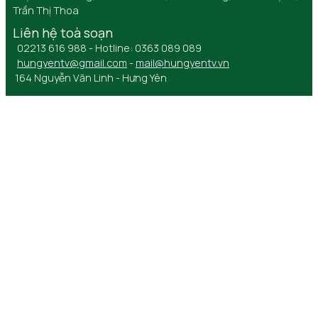
Trần Thị Thoa
Liên hệ toà soạn
02213 616 988 - Hotline: 0363 089 089
hungyentv@gmail.com
-
mail@hungyentv.vn
164 Nguyễn Văn Linh - Hưng Yên