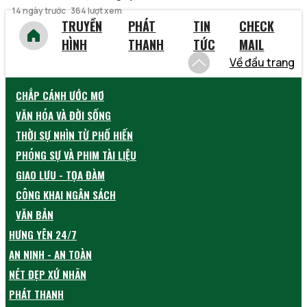
14 ngày trước
364 lượt xem
TRUYỀN
PHÁT
TIN
CHECK
HÌNH
THANH
TỨC
MAIL
Về đầu trang
CHẮP CÁNH ƯỚC MƠ
VĂN HÓA VÀ ĐỜI SỐNG
THỜI SỰ NHÌN TỪ PHỐ HIẾN
PHÓNG SỰ VÀ PHIM TÀI LIỆU
GIAO LƯU - TỌA ĐÀM
CÔNG KHAI NGÂN SÁCH
VĂN BẢN
HƯNG YÊN 24/7
AN NINH - AN TOÀN
NÉT ĐẸP XỨ NHÃN
PHÁT THANH