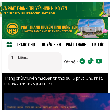
TRANG CHỦ
TRUYỀN HÌNH
PHÁT THANH
TIN TỨC
Kết nối:
Trang chủ
Chuyên mục
Bản tin thời sự 15 phút
Chủ nhật,
09/08/2026 11:23 (GMT+7)