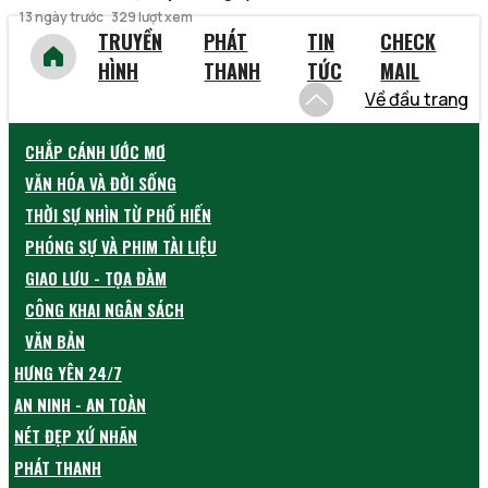
13 ngày trước
329 lượt xem
TRUYỀN
PHÁT
TIN
CHECK
HÌNH
THANH
TỨC
MAIL
Về đầu trang
CHẮP CÁNH ƯỚC MƠ
VĂN HÓA VÀ ĐỜI SỐNG
THỜI SỰ NHÌN TỪ PHỐ HIẾN
PHÓNG SỰ VÀ PHIM TÀI LIỆU
GIAO LƯU - TỌA ĐÀM
CÔNG KHAI NGÂN SÁCH
VĂN BẢN
HƯNG YÊN 24/7
AN NINH - AN TOÀN
NÉT ĐẸP XỨ NHÃN
PHÁT THANH