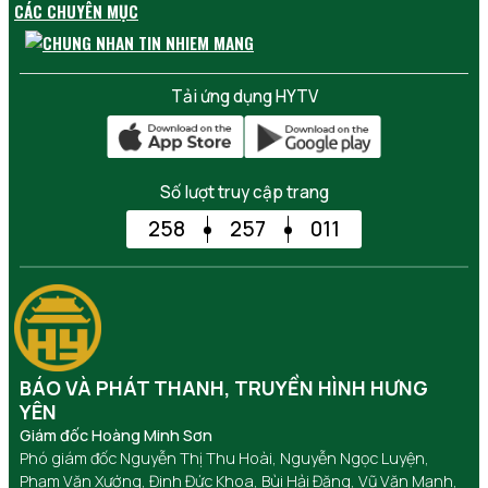
CÁC CHUYÊN MỤC
Tải ứng dụng HYTV
Số lượt truy cập trang
258
257
011
BÁO VÀ PHÁT THANH, TRUYỀN HÌNH HƯNG
YÊN
Giám đốc Hoàng Minh Sơn
Phó giám đốc Nguyễn Thị Thu Hoài, Nguyễn Ngọc Luyện,
Phạm Văn Xướng, Đinh Đức Khoa, Bùi Hải Đăng, Vũ Văn Mạnh,