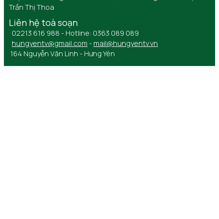
Trần Thị Thoa
Liên hệ toà soạn
02213 616 988 - Hotline: 0363 089 089
hungyentv@gmail.com
-
mail@hungyentv.vn
164 Nguyễn Văn Linh - Hưng Yên