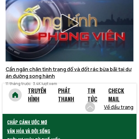
Cần ngăn chặn tình trạng đổ và đốt rác bừa bãi tại dự
án đường song hành
11 tháng trước
3.4K lượt xem
TRUYỀN
PHÁT
TIN
CHECK
HÌNH
THANH
TỨC
MAIL
Về đầu trang
CHẮP CÁNH ƯỚC MƠ
VĂN HÓA VÀ ĐỜI SỐNG