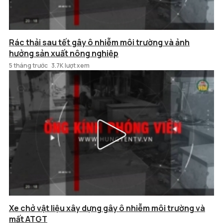
Rác thải sau tết gây ô nhiễm môi trường và ảnh
hưởng sản xuất nông nghiệp
5 tháng trước
3.7K lượt xem
Xe chở vật liệu xây dựng gây ô nhiễm môi trường và
mất ATGT