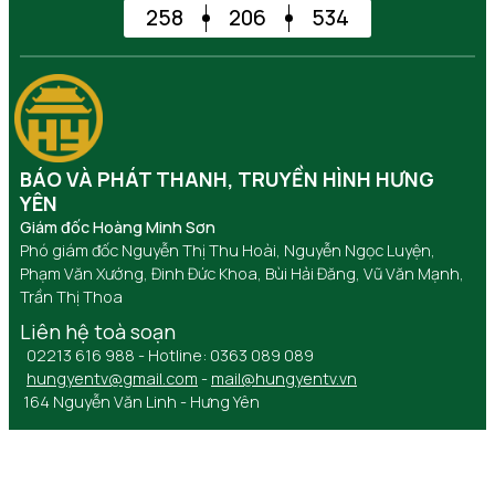
258
206
534
BÁO VÀ PHÁT THANH, TRUYỀN HÌNH HƯNG
YÊN
Giám đốc Hoàng Minh Sơn
Phó giám đốc Nguyễn Thị Thu Hoài, Nguyễn Ngọc Luyện,
Phạm Văn Xướng, Đinh Đức Khoa, Bùi Hải Đăng, Vũ Văn Mạnh,
Trần Thị Thoa
Liên hệ toà soạn
02213 616 988 - Hotline: 0363 089 089
hungyentv@gmail.com
-
mail@hungyentv.vn
164 Nguyễn Văn Linh - Hưng Yên