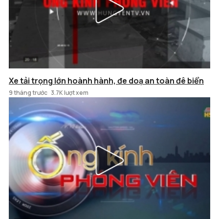
Xe tải trọng lớn hoành hành, đe doạ an toàn đê biển
9 tháng trước
3.7K lượt xem