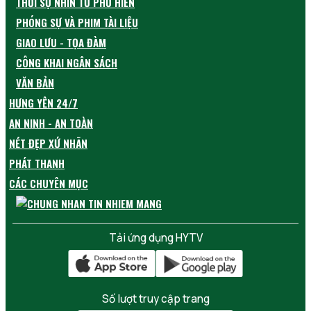
THỜI SỰ NHÌN TỪ PHỐ HIẾN
PHÓNG SỰ VÀ PHIM TÀI LIỆU
GIAO LƯU - TỌA ĐÀM
CÔNG KHAI NGÂN SÁCH
VĂN BẢN
HƯNG YÊN 24/7
AN NINH - AN TOÀN
NÉT ĐẸP XỨ NHÃN
PHÁT THANH
CÁC CHUYÊN MỤC
Tải ứng dụng HYTV
Số lượt truy cập trang