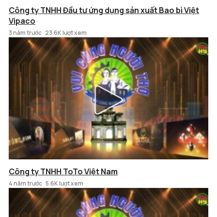
Công ty TNHH Đầu tư ứng dụng sản xuất Bao bì Việt
Vipaco
3 năm trước
23.6K lượt xem
Công ty TNHH ToTo Việt Nam
4 năm trước
5.6K lượt xem