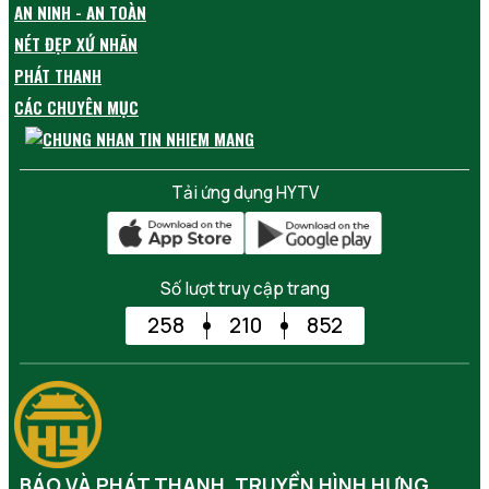
AN NINH - AN TOÀN
NÉT ĐẸP XỨ NHÃN
PHÁT THANH
CÁC CHUYÊN MỤC
Tải ứng dụng HYTV
Số lượt truy cập trang
258
210
852
BÁO VÀ PHÁT THANH, TRUYỀN HÌNH HƯNG