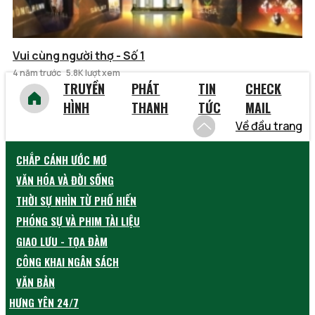
Vui cùng người thợ - Số 1
4 năm trước
5.8K lượt xem
TRUYỀN
PHÁT
TIN
CHECK
HÌNH
THANH
TỨC
MAIL
Về đầu trang
CHẮP CÁNH ƯỚC MƠ
VĂN HÓA VÀ ĐỜI SỐNG
THỜI SỰ NHÌN TỪ PHỐ HIẾN
PHÓNG SỰ VÀ PHIM TÀI LIỆU
GIAO LƯU - TỌA ĐÀM
CÔNG KHAI NGÂN SÁCH
VĂN BẢN
HƯNG YÊN 24/7