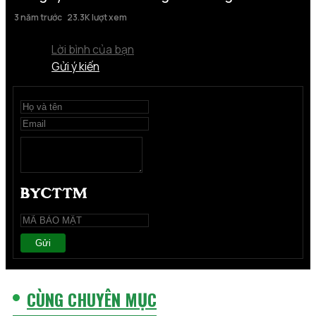
3 năm trước
23.3K lượt xem
Lời bình của bạn
Gửi ý kiến
Gửi
CÙNG CHUYÊN MỤC