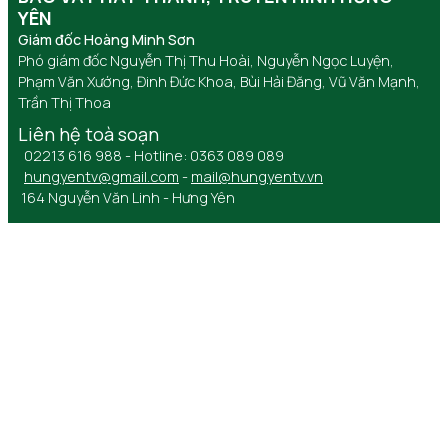
YÊN
Giám đốc Hoàng Minh Sơn
Phó giám đốc Nguyễn Thị Thu Hoài, Nguyễn Ngọc Luyện,
Phạm Văn Xướng, Đinh Đức Khoa, Bùi Hải Đăng, Vũ Văn Mạnh,
Trần Thị Thoa
Liên hệ toà soạn
02213 616 988 - Hotline: 0363 089 089
hungyentv@gmail.com
-
mail@hungyentv.vn
164 Nguyễn Văn Linh - Hưng Yên