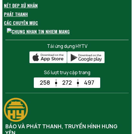
NÉT ĐẸP XỨ NHÃN
PHÁT THANH
CÁC CHUYÊN MỤC
Tải ứng dụng HYTV
Số lượt truy cập trang
258
272
497
BÁO VÀ PHÁT THANH, TRUYỀN HÌNH HƯNG
YÊN