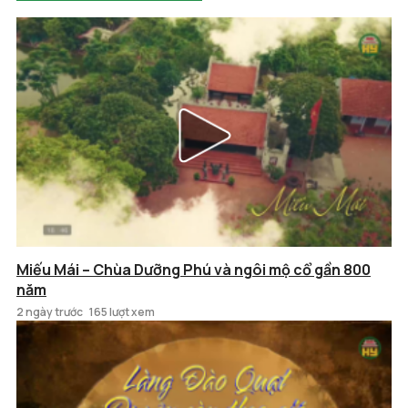
Miếu Mái – Chùa Dưỡng Phú và ngôi mộ cổ gần 800
năm
2 ngày trước
165 lượt xem