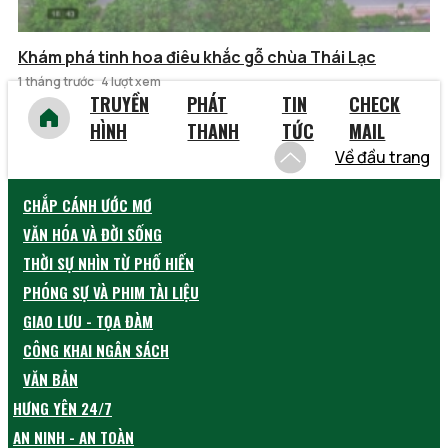
Khám phá tinh hoa điêu khắc gỗ chùa Thái Lạc
1 tháng trước
4 lượt xem
TRUYỀN
PHÁT
TIN
CHECK
HÌNH
THANH
TỨC
MAIL
Về đầu trang
CHẮP CÁNH ƯỚC MƠ
VĂN HÓA VÀ ĐỜI SỐNG
THỜI SỰ NHÌN TỪ PHỐ HIẾN
PHÓNG SỰ VÀ PHIM TÀI LIỆU
GIAO LƯU - TỌA ĐÀM
CÔNG KHAI NGÂN SÁCH
VĂN BẢN
HƯNG YÊN 24/7
AN NINH - AN TOÀN