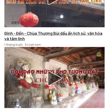
Đình - Đền - Chùa Thượng Bùi dấu ấn lịch sử, văn hóa
và tâm linh
1 tháng trước
34 lượt xem