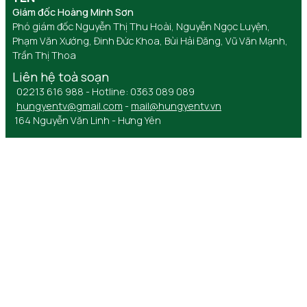
Giám đốc Hoàng Minh Sơn
Phó giám đốc Nguyễn Thị Thu Hoài, Nguyễn Ngọc Luyện,
Phạm Văn Xướng, Đinh Đức Khoa, Bùi Hải Đăng, Vũ Văn Mạnh,
Trần Thị Thoa
Liên hệ toà soạn
02213 616 988 - Hotline: 0363 089 089
hungyentv@gmail.com
-
mail@hungyentv.vn
164 Nguyễn Văn Linh - Hưng Yên