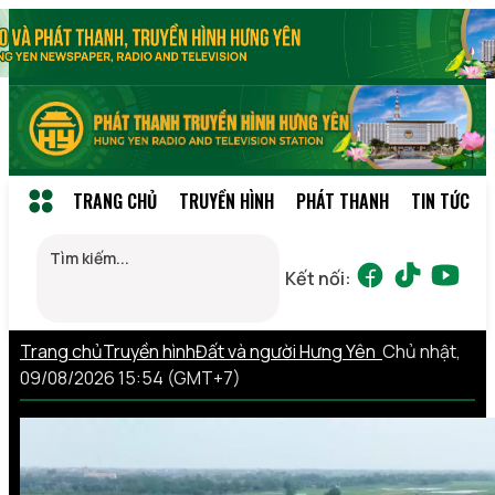
TRANG CHỦ
TRUYỀN HÌNH
PHÁT THANH
TIN TỨC
Kết nối:
Trang chủ
Truyền hình
Đất và người Hưng Yên
Chủ nhật,
09/08/2026 15:54 (GMT+7)