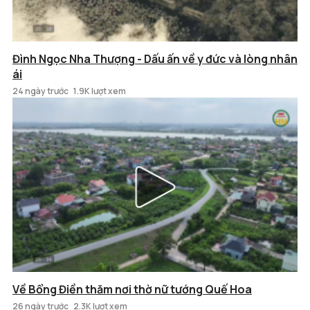
Đình Ngọc Nha Thượng - Dấu ấn về y đức và lòng nhân
ái
24 ngày trước
1.9K lượt xem
Về Bổng Điền thăm nơi thờ nữ tướng Quế Hoa
26 ngày trước
2.3K lượt xem