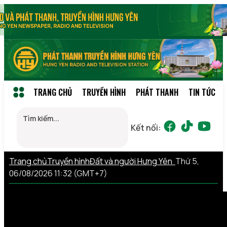
TRANG CHỦ
TRUYỀN HÌNH
PHÁT THANH
TIN TỨC
Kết nối:
Trang chủ
Truyền hình
Đất và người Hưng Yên
Thứ 5,
06/08/2026 11:32 (GMT+7)