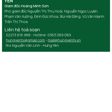
YÊN
Giám đốc Hoàng Minh Sơn
Phó giám đốc Nguyễn Thị Thu Hoài, Nguyễn Ngọc Luyện,
Phạm Văn Xướng, Đinh Đức Khoa, Bùi Hải Đăng, Vũ Văn Mạnh,
Trần Thị Thoa
Liên hệ toà soạn
02213 616 988 - Hotline: 0363 089 089
hungyentv@gmail.com
-
mail@hungyentv.vn
164 Nguyễn Văn Linh - Hưng Yên