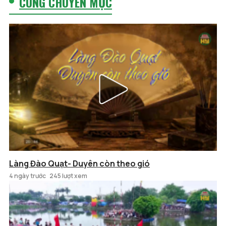
CÙNG CHUYÊN MỤC
Làng Đào Quạt- Duyên còn theo gió
4 ngày trước
245 lượt xem