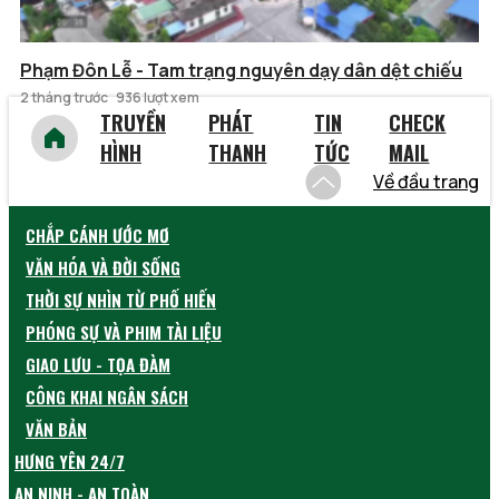
Phạm Đôn Lễ - Tam trạng nguyên dạy dân dệt chiếu
2 tháng trước
936 lượt xem
TRUYỀN
PHÁT
TIN
CHECK
HÌNH
THANH
TỨC
MAIL
Về đầu trang
CHẮP CÁNH ƯỚC MƠ
VĂN HÓA VÀ ĐỜI SỐNG
THỜI SỰ NHÌN TỪ PHỐ HIẾN
PHÓNG SỰ VÀ PHIM TÀI LIỆU
GIAO LƯU - TỌA ĐÀM
CÔNG KHAI NGÂN SÁCH
VĂN BẢN
HƯNG YÊN 24/7
AN NINH - AN TOÀN