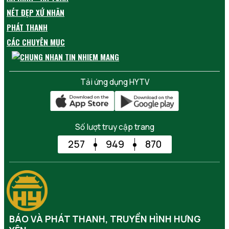
NÉT ĐẸP XỨ NHÃN
PHÁT THANH
CÁC CHUYÊN MỤC
Tải ứng dụng HYTV
Số lượt truy cập trang
257
949
870
BÁO VÀ PHÁT THANH, TRUYỀN HÌNH HƯNG