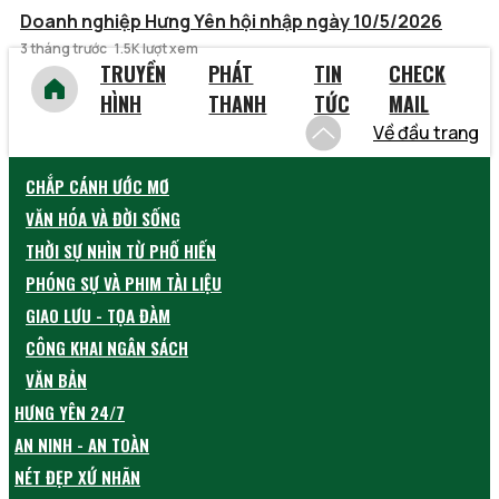
Doanh nghiệp Hưng Yên hội nhập ngày 10/5/2026
3 tháng trước
1.5K lượt xem
TRUYỀN
PHÁT
TIN
CHECK
HÌNH
THANH
TỨC
MAIL
Về đầu trang
CHẮP CÁNH ƯỚC MƠ
VĂN HÓA VÀ ĐỜI SỐNG
THỜI SỰ NHÌN TỪ PHỐ HIẾN
PHÓNG SỰ VÀ PHIM TÀI LIỆU
GIAO LƯU - TỌA ĐÀM
CÔNG KHAI NGÂN SÁCH
VĂN BẢN
HƯNG YÊN 24/7
AN NINH - AN TOÀN
NÉT ĐẸP XỨ NHÃN