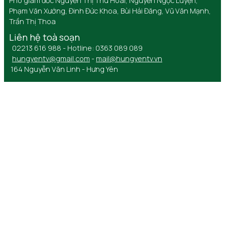
Phó giám đốc Nguyễn Thị Thu Hoài, Nguyễn Ngọc Luyện,
Phạm Văn Xướng, Đinh Đức Khoa, Bùi Hải Đăng, Vũ Văn Mạnh,
Trần Thị Thoa
Liên hệ toà soạn
02213 616 988 - Hotline: 0363 089 089
hungyentv@gmail.com
-
mail@hungyentv.vn
164 Nguyễn Văn Linh - Hưng Yên