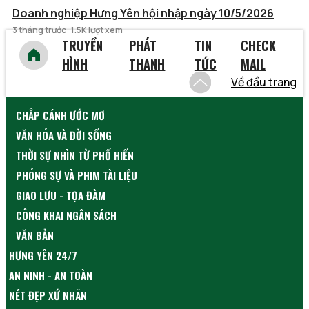
Doanh nghiệp Hưng Yên hội nhập ngày 10/5/2026
3 tháng trước
1.5K lượt xem
TRUYỀN
PHÁT
TIN
CHECK
HÌNH
THANH
TỨC
MAIL
Về đầu trang
CHẮP CÁNH ƯỚC MƠ
VĂN HÓA VÀ ĐỜI SỐNG
THỜI SỰ NHÌN TỪ PHỐ HIẾN
PHÓNG SỰ VÀ PHIM TÀI LIỆU
GIAO LƯU - TỌA ĐÀM
CÔNG KHAI NGÂN SÁCH
VĂN BẢN
HƯNG YÊN 24/7
AN NINH - AN TOÀN
NÉT ĐẸP XỨ NHÃN