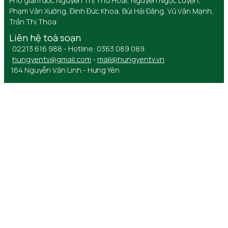
Phó giám đốc Nguyễn Thị Thu Hoài, Nguyễn Ngọc Luyện,
Phạm Văn Xướng, Đinh Đức Khoa, Bùi Hải Đăng, Vũ Văn Mạnh,
Trần Thị Thoa
Liên hệ toà soạn
02213 616 988 - Hotline: 0363 089 089
hungyentv@gmail.com
-
mail@hungyentv.vn
164 Nguyễn Văn Linh - Hưng Yên