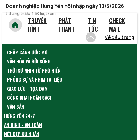
Doanh nghiệp Hưng Yên hội nhập ngày 10/5/2026
3 tháng trước
1.5K lượt xem
TRUYỀN
PHÁT
TIN
CHECK
HÌNH
THANH
TỨC
MAIL
Về đầu trang
CHẮP CÁNH ƯỚC MƠ
VĂN HÓA VÀ ĐỜI SỐNG
THỜI SỰ NHÌN TỪ PHỐ HIẾN
PHÓNG SỰ VÀ PHIM TÀI LIỆU
GIAO LƯU - TỌA ĐÀM
CÔNG KHAI NGÂN SÁCH
VĂN BẢN
HƯNG YÊN 24/7
AN NINH - AN TOÀN
NÉT ĐẸP XỨ NHÃN