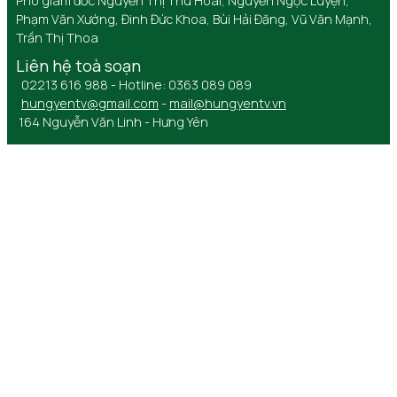
Phó giám đốc Nguyễn Thị Thu Hoài, Nguyễn Ngọc Luyện,
Phạm Văn Xướng, Đinh Đức Khoa, Bùi Hải Đăng, Vũ Văn Mạnh,
Trần Thị Thoa
Liên hệ toà soạn
02213 616 988 - Hotline: 0363 089 089
hungyentv@gmail.com
-
mail@hungyentv.vn
164 Nguyễn Văn Linh - Hưng Yên