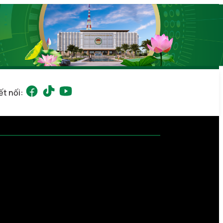
ết nối: