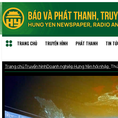
TRANG CHỦ
TRUYỀN HÌNH
PHÁT THANH
TIN TỨ
Trang chủ
Truyền hình
Doanh nghiệp Hưng Yên hội nhập
Thứ