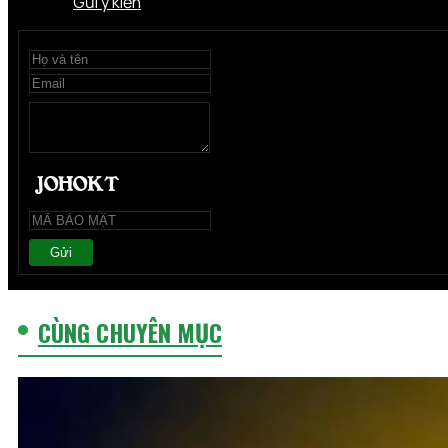
Gửi ý kiến
Gửi
CÙNG CHUYÊN MỤC