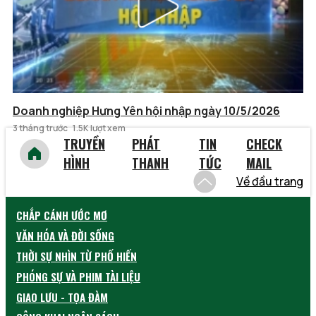
Doanh nghiệp Hưng Yên hội nhập ngày 10/5/2026
3 tháng trước
1.5K lượt xem
TRUYỀN
PHÁT
TIN
CHECK
HÌNH
THANH
TỨC
MAIL
Về đầu trang
CHẮP CÁNH ƯỚC MƠ
VĂN HÓA VÀ ĐỜI SỐNG
THỜI SỰ NHÌN TỪ PHỐ HIẾN
PHÓNG SỰ VÀ PHIM TÀI LIỆU
GIAO LƯU - TỌA ĐÀM