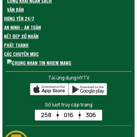
CÔNG KHAI NGÂN SÁCH
VĂN BẢN
HƯNG YÊN 24/7
AN NINH - AN TOÀN
NÉT ĐẸP XỨ NHÃN
PHÁT THANH
CÁC CHUYÊN MỤC
Tải ứng dụng HYTV
Số lượt truy cập trang
258
016
306