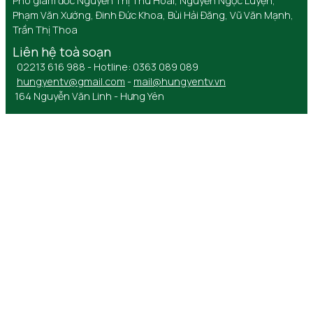
Phó giám đốc Nguyễn Thị Thu Hoài, Nguyễn Ngọc Luyện,
Phạm Văn Xướng, Đinh Đức Khoa, Bùi Hải Đăng, Vũ Văn Mạnh,
Trần Thị Thoa
Liên hệ toà soạn
02213 616 988 - Hotline: 0363 089 089
hungyentv@gmail.com
-
mail@hungyentv.vn
164 Nguyễn Văn Linh - Hưng Yên