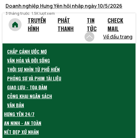
Doanh nghiệp Hưng Yên hội nhập ngày 10/5/2026
3 tháng trước
1.5K lượt xem
TRUYỀN
PHÁT
TIN
CHECK
HÌNH
THANH
TỨC
MAIL
Về đầu trang
CHẮP CÁNH ƯỚC MƠ
VĂN HÓA VÀ ĐỜI SỐNG
THỜI SỰ NHÌN TỪ PHỐ HIẾN
PHÓNG SỰ VÀ PHIM TÀI LIỆU
GIAO LƯU - TỌA ĐÀM
CÔNG KHAI NGÂN SÁCH
VĂN BẢN
HƯNG YÊN 24/7
AN NINH - AN TOÀN
NÉT ĐẸP XỨ NHÃN