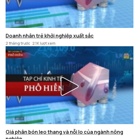
Doanh nhân trẻ khởi nghiệp xuất sắc
2 tháng trước
2.1K lượt xem
Giá phân bón leo thang và nỗi lo của ngành nông
nghiệp