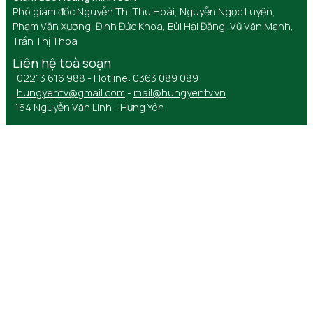
Phó giám đốc Nguyễn Thị Thu Hoài, Nguyễn Ngọc Luyện,
Phạm Văn Xướng, Đinh Đức Khoa, Bùi Hải Đăng, Vũ Văn Mạnh,
Trần Thị Thoa
Liên hệ toà soạn
02213 616 988 - Hotline: 0363 089 089
hungyentv@gmail.com
-
mail@hungyentv.vn
164 Nguyễn Văn Linh - Hưng Yên