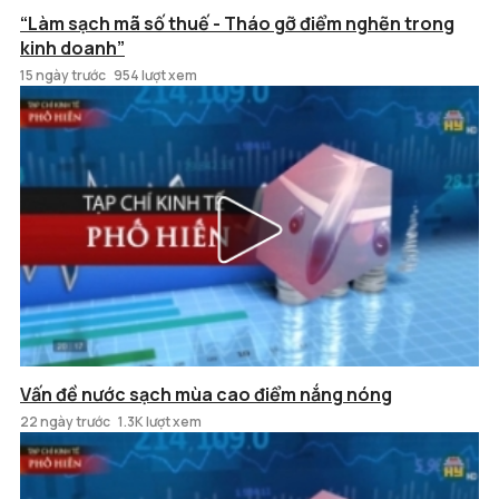
“Làm sạch mã số thuế - Tháo gỡ điểm nghẽn trong
kinh doanh”
15 ngày trước
954 lượt xem
Vấn đề nước sạch mùa cao điểm nắng nóng
22 ngày trước
1.3K lượt xem