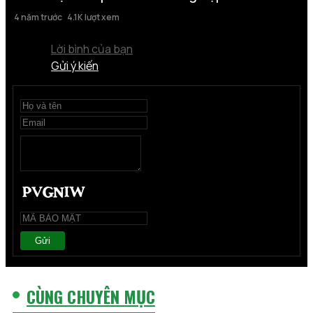
4 năm trước
4.1K lượt xem
Lời bình của bạn
Gửi ý kiến
Gửi
CÙNG CHUYÊN MỤC