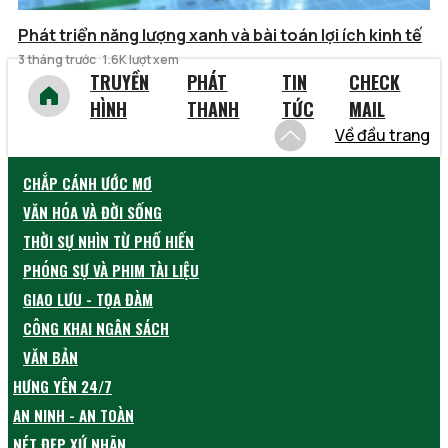
Phát triển năng lượng xanh và bài toán lợi ích kinh tế
3 tháng trước
1.6K lượt xem
TRUYỀN
PHÁT
TIN
CHECK
HÌNH
THANH
TỨC
MAIL
Về đầu trang
CHẮP CÁNH ƯỚC MƠ
VĂN HÓA VÀ ĐỜI SỐNG
THỜI SỰ NHÌN TỪ PHỐ HIẾN
PHÓNG SỰ VÀ PHIM TÀI LIỆU
GIAO LƯU - TỌA ĐÀM
CÔNG KHAI NGÂN SÁCH
VĂN BẢN
HƯNG YÊN 24/7
AN NINH - AN TOÀN
NÉT ĐẸP XỨ NHÃN