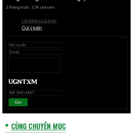
2 tháng trước
2.3K lượt xem
Lời bình của bạn
Gửi ý kiến
Gửi
CÙNG CHUYÊN MỤC