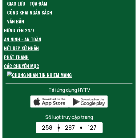
GIAO LƯU - TỌA ĐÀM
CÔNG KHAI NGÂN SÁCH
VĂN BẢN
HƯNG YÊN 24/7
AN NINH - AN TOÀN
NÉT ĐẸP XỨ NHÃN
PHÁT THANH
CÁC CHUYÊN MỤC
Tải ứng dụng HYTV
Số lượt truy cập trang
258
287
127