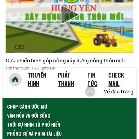
Cựu chiến binh góp công xây dựng nông thôn mới
3 tháng trước
1.7K lượt xem
TRUYỀN
PHÁT
TIN
CHECK
HÌNH
THANH
TỨC
MAIL
Về đầu trang
CHẮP CÁNH ƯỚC MƠ
VĂN HÓA VÀ ĐỜI SỐNG
THỜI SỰ NHÌN TỪ PHỐ HIẾN
PHÓNG SỰ VÀ PHIM TÀI LIỆU