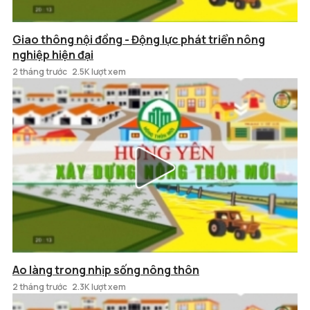
Giao thông nội đồng - Động lực phát triển nông
nghiệp hiện đại
2 tháng trước
2.5K lượt xem
Ao làng trong nhịp sống nông thôn
2 tháng trước
2.3K lượt xem