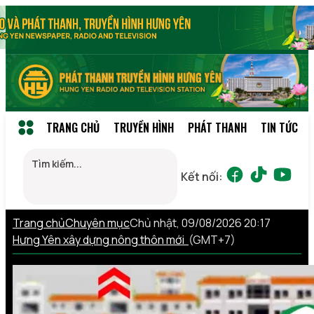
TRANG CHỦ
TRUYỀN HÌNH
PHÁT THANH
TIN TỨC
Kết nối:
Trang chủ
Chuyên mục
Chủ nhật, 09/08/2026 20:17
Hưng Yên xây dựng nông thôn mới
(GMT+7)