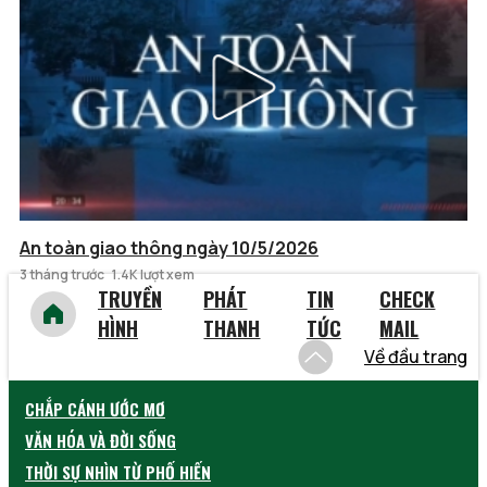
An toàn giao thông ngày 10/5/2026
3 tháng trước
1.4K lượt xem
TRUYỀN
PHÁT
TIN
CHECK
HÌNH
THANH
TỨC
MAIL
Về đầu trang
CHẮP CÁNH ƯỚC MƠ
VĂN HÓA VÀ ĐỜI SỐNG
THỜI SỰ NHÌN TỪ PHỐ HIẾN