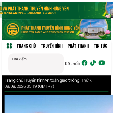
TRANG CHỦ
TRUYỀN HÌNH
PHÁT THANH
TIN TỨC
Kết nối:
Trang chủ
Truyền hình
An toàn giao thông
Thứ 7,
08/08/2026 05:19 (GMT+7)