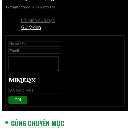
12 tháng trước
4.8K lượt xem
Lời bình của bạn
Gửi ý kiến
Gửi
CÙNG CHUYÊN MỤC