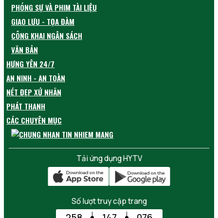
PHÓNG SỰ VÀ PHIM TÀI LIỆU
GIAO LƯU - TỌA ĐÀM
CÔNG KHAI NGÂN SÁCH
VĂN BẢN
HƯNG YÊN 24/7
AN NINH - AN TOÀN
NÉT ĐẸP XỨ NHÃN
PHÁT THANH
CÁC CHUYÊN MỤC
Tải ứng dụng HYTV
Số lượt truy cập trang
258
147
076