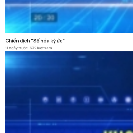
Chiến dịch "Số hóa ký ức"
11 ngày trước
632 lượt xem