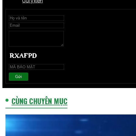
Gửi ý kiến
Gửi
CÙNG CHUYÊN MỤC