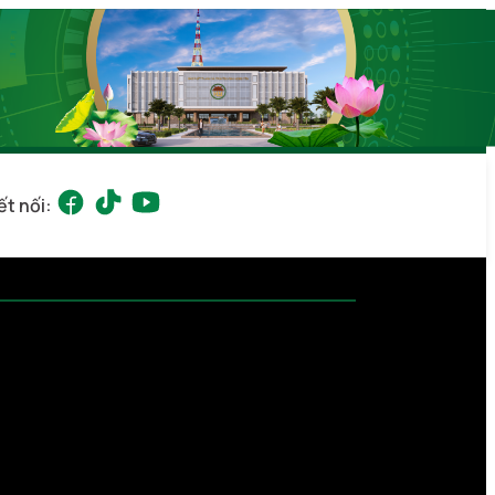
ết nối: