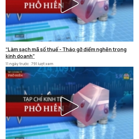
“Làm sạch mã số thuế - Tháo gỡ điểm nghẽn trong
kinh doanh”
11 ngày trước
791 lượt xem