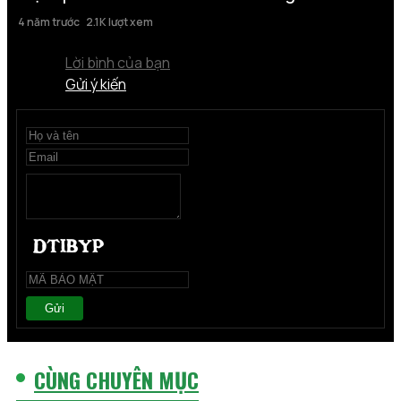
4 năm trước
2.1K lượt xem
Lời bình của bạn
Gửi ý kiến
Gửi
CÙNG CHUYÊN MỤC