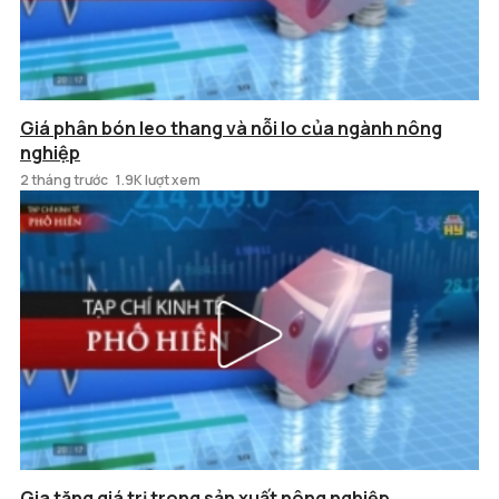
Giá phân bón leo thang và nỗi lo của ngành nông
nghiệp
2 tháng trước
1.9K lượt xem
Gia tăng giá trị trong sản xuất nông nghiệp