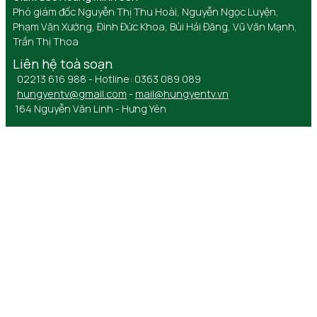
Phó giám đốc Nguyễn Thị Thu Hoài, Nguyễn Ngọc Luyện,
Phạm Văn Xướng, Đinh Đức Khoa, Bùi Hải Đăng, Vũ Văn Mạnh,
Trần Thị Thoa
Liên hệ toà soạn
02213 616 988 - Hotline: 0363 089 089
hungyentv@gmail.com
-
mail@hungyentv.vn
164 Nguyễn Văn Linh - Hưng Yên