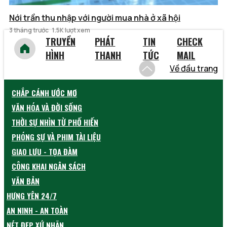
Nới trần thu nhập với người mua nhà ở xã hội
3 tháng trước
1.5K lượt xem
TRUYỀN
PHÁT
TIN
CHECK
HÌNH
THANH
TỨC
MAIL
Về đầu trang
CHẮP CÁNH ƯỚC MƠ
VĂN HÓA VÀ ĐỜI SỐNG
THỜI SỰ NHÌN TỪ PHỐ HIẾN
PHÓNG SỰ VÀ PHIM TÀI LIỆU
GIAO LƯU - TỌA ĐÀM
CÔNG KHAI NGÂN SÁCH
VĂN BẢN
HƯNG YÊN 24/7
AN NINH - AN TOÀN
NÉT ĐẸP XỨ NHÃN