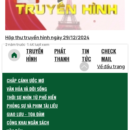
Hộp thư truyền hình ngày 29/12/2024
2 năm trước
1.4K lượt xem
TRUYỀN
PHÁT
TIN
CHECK
HÌNH
THANH
TỨC
MAIL
Về đầu trang
CHẮP CÁNH ƯỚC MƠ
VĂN HÓA VÀ ĐỜI SỐNG
THỜI SỰ NHÌN TỪ PHỐ HIẾN
PHÓNG SỰ VÀ PHIM TÀI LIỆU
GIAO LƯU - TỌA ĐÀM
CÔNG KHAI NGÂN SÁCH