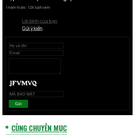
1 năm trước
12K lượt xem
Lời bình của bạn
Gửi ý kiến
Gửi
CÙNG CHUYÊN MỤC