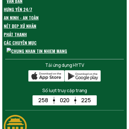
VĂN BẢN
HƯNG YÊN 24/7
AN NINH - AN TOÀN
NÉT ĐẸP XỨ NHÃN
PHÁT THANH
CÁC CHUYÊN MỤC
Tải ứng dụng HYTV
Số lượt truy cập trang
258
020
225