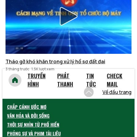
Tháo gỡ khó khăn trong xử lý hồ sơ đất đai
3 tháng trước
1.5K lượt xem
TRUYỀN
PHÁT
TIN
CHECK
HÌNH
THANH
TỨC
MAIL
Về đầu trang
CHẮP CÁNH ƯỚC MƠ
VĂN HÓA VÀ ĐỜI SỐNG
THỜI SỰ NHÌN TỪ PHỐ HIẾN
PHÓNG SỰ VÀ PHIM TÀI LIỆU