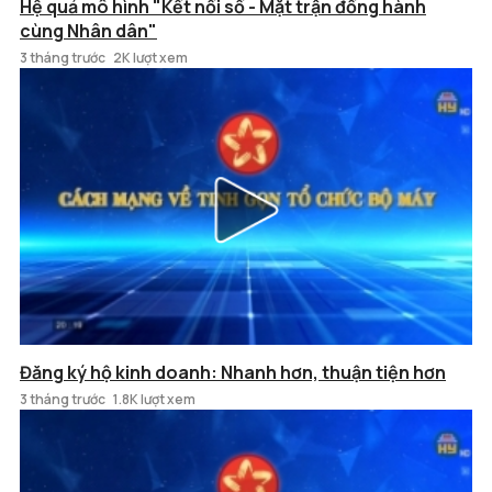
Hệ quả mô hình "Kết nối số - Mặt trận đồng hành
cùng Nhân dân"
3 tháng trước
2K lượt xem
Đăng ký hộ kinh doanh: Nhanh hơn, thuận tiện hơn
3 tháng trước
1.8K lượt xem