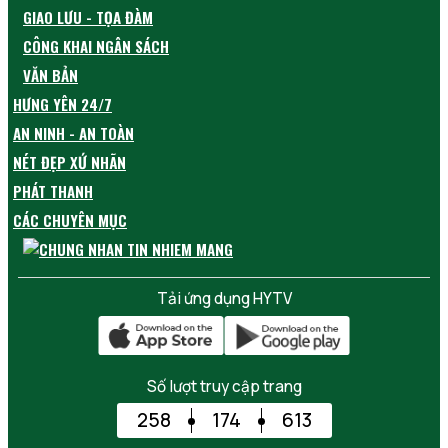
GIAO LƯU - TỌA ĐÀM
CÔNG KHAI NGÂN SÁCH
VĂN BẢN
HƯNG YÊN 24/7
AN NINH - AN TOÀN
NÉT ĐẸP XỨ NHÃN
PHÁT THANH
CÁC CHUYÊN MỤC
Tải ứng dụng HYTV
Số lượt truy cập trang
258
174
613