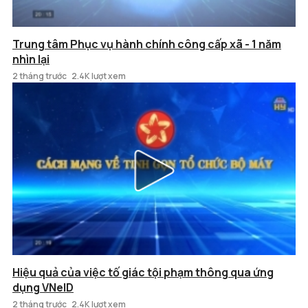
Trung tâm Phục vụ hành chính công cấp xã - 1 năm
nhìn lại
2 tháng trước
2.4K lượt xem
Hiệu quả của việc tố giác tội phạm thông qua ứng
dụng VNeID
2 tháng trước
2.4K lượt xem