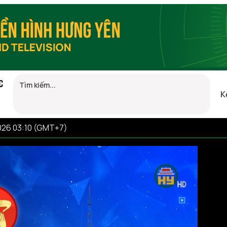
C
K
026 03:10 (GMT+7)