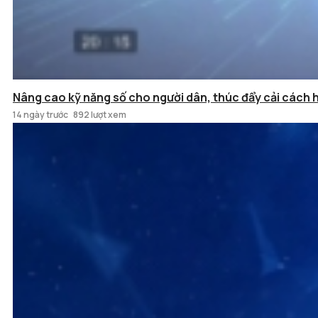
Nâng cao kỹ năng số cho người dân, thúc đẩy cải cách 
14 ngày trước
892 lượt xem