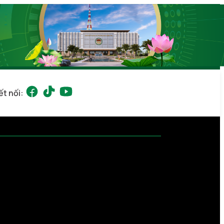
ết nối: