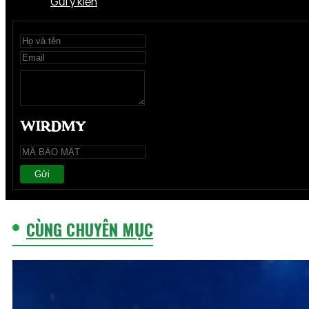
Gửi ý kiến
Gửi
CÙNG CHUYÊN MỤC