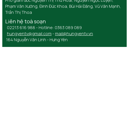
Phó giám đốc Nguyễn Thị Thu Hoài, Nguyễn Ngọc Luyện,
Phạm Văn Xướng, Đinh Đức Khoa, Bùi Hải Đăng, Vũ Văn Mạnh,
Trần Thị Thoa
Liên hệ toà soạn
02213 616 988 - Hotline: 0363 089 089
hungyentv@gmail.com
-
mail@hungyentv.vn
164 Nguyễn Văn Linh - Hưng Yên