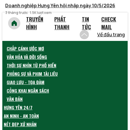
Doanh nghiệp Hưng Yên hội nhập ngày 10/5/2026
3 tháng trước
1.5K lượt xem
TRUYỀN
PHÁT
TIN
CHECK
HÌNH
THANH
TỨC
MAIL
Về đầu trang
CHẮP CÁNH ƯỚC MƠ
VĂN HÓA VÀ ĐỜI SỐNG
THỜI SỰ NHÌN TỪ PHỐ HIẾN
PHÓNG SỰ VÀ PHIM TÀI LIỆU
GIAO LƯU - TỌA ĐÀM
CÔNG KHAI NGÂN SÁCH
VĂN BẢN
HƯNG YÊN 24/7
AN NINH - AN TOÀN
NÉT ĐẸP XỨ NHÃN