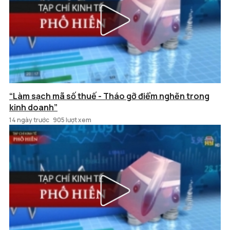
“Làm sạch mã số thuế - Tháo gỡ điểm nghẽn trong
kinh doanh”
14 ngày trước
905 lượt xem