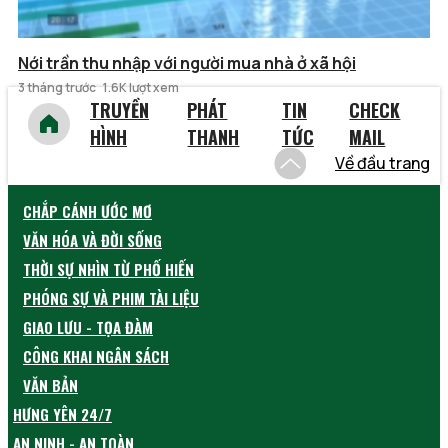
Nới trần thu nhập với người mua nhà ở xã hội
3 tháng trước
1.6K lượt xem
TRUYỀN
PHÁT
TIN
CHECK
HÌNH
THANH
TỨC
MAIL
Về đầu trang
CHẮP CÁNH ƯỚC MƠ
VĂN HÓA VÀ ĐỜI SỐNG
THỜI SỰ NHÌN TỪ PHỐ HIẾN
PHÓNG SỰ VÀ PHIM TÀI LIỆU
GIAO LƯU - TỌA ĐÀM
CÔNG KHAI NGÂN SÁCH
VĂN BẢN
HƯNG YÊN 24/7
AN NINH - AN TOÀN