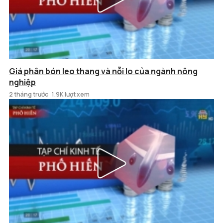
Giá phân bón leo thang và nỗi lo của ngành nông
nghiệp
2 tháng trước
1.9K lượt xem