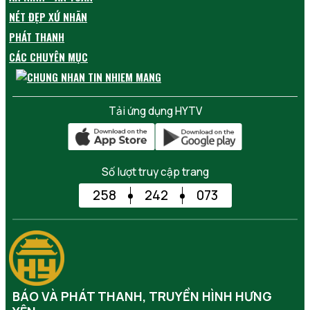
NÉT ĐẸP XỨ NHÃN
PHÁT THANH
CÁC CHUYÊN MỤC
Tải ứng dụng HYTV
Số lượt truy cập trang
258
242
073
BÁO VÀ PHÁT THANH, TRUYỀN HÌNH HƯNG