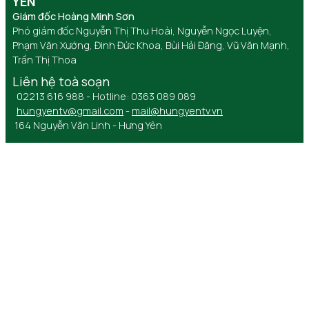
YÊN
Giám đốc Hoàng Minh Sơn
Phó giám đốc Nguyễn Thị Thu Hoài, Nguyễn Ngọc Luyện,
Phạm Văn Xướng, Đinh Đức Khoa, Bùi Hải Đăng, Vũ Văn Mạnh,
Trần Thị Thoa
Liên hệ toà soạn
02213 616 988 - Hotline: 0363 089 089
hungyentv@gmail.com
-
mail@hungyentv.vn
164 Nguyễn Văn Linh - Hưng Yên