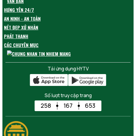
VĂN BẢN
HƯNG YÊN 24/7
AN NINH - AN TOÀN
NÉT ĐẸP XỨ NHÃN
PHÁT THANH
CÁC CHUYÊN MỤC
Tải ứng dụng HYTV
Số lượt truy cập trang
258
167
653