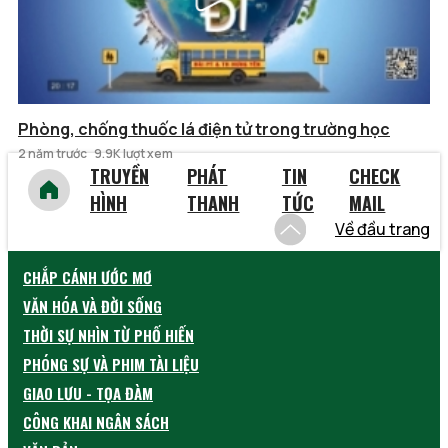
Phòng, chống thuốc lá điện tử trong trường học
2 năm trước
9.9K lượt xem
TRUYỀN
PHÁT
TIN
CHECK
HÌNH
THANH
TỨC
MAIL
Về đầu trang
CHẮP CÁNH ƯỚC MƠ
VĂN HÓA VÀ ĐỜI SỐNG
THỜI SỰ NHÌN TỪ PHỐ HIẾN
PHÓNG SỰ VÀ PHIM TÀI LIỆU
GIAO LƯU - TỌA ĐÀM
CÔNG KHAI NGÂN SÁCH