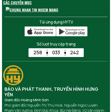
CÁC CHUYÊN MỤC
Tải ứng dụng HYTV
Số lượt truy cập trang
258
033
242
BÁO VÀ PHÁT THANH, TRUYỀN HÌNH HƯNG
YÊN
Giám đốc Hoàng Minh Sơn
Phó giám đốc Nguyễn Thị Thu Hoài, Nguyễn Ngọc Luyện,
Phạm Văn Xướng, Đinh Đức Khoa, Bùi Hải Đăng, Vũ Văn Mạnh,