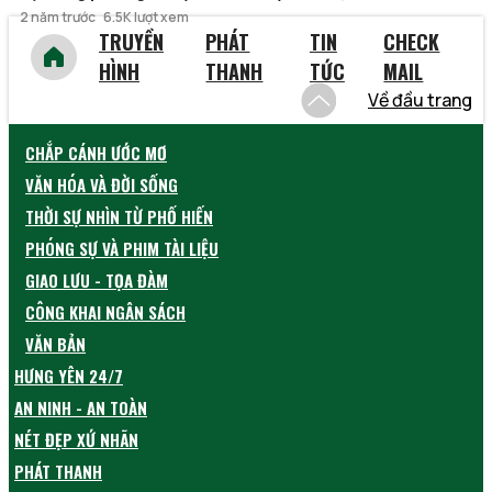
2 năm trước
6.5K lượt xem
TRUYỀN
PHÁT
TIN
CHECK
HÌNH
THANH
TỨC
MAIL
Về đầu trang
CHẮP CÁNH ƯỚC MƠ
VĂN HÓA VÀ ĐỜI SỐNG
THỜI SỰ NHÌN TỪ PHỐ HIẾN
PHÓNG SỰ VÀ PHIM TÀI LIỆU
GIAO LƯU - TỌA ĐÀM
CÔNG KHAI NGÂN SÁCH
VĂN BẢN
HƯNG YÊN 24/7
AN NINH - AN TOÀN
NÉT ĐẸP XỨ NHÃN
PHÁT THANH