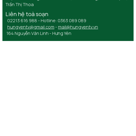
Trần Thị Thoa
Liên hệ toà soạn
02213 616 988 - Hotline: 0363 089 089
hungyentv@gmail.com
-
mail@hungyentv.vn
164 Nguyễn Văn Linh - Hưng Yên