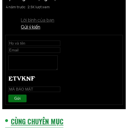
4 năm trước
2.5K lượt xem
Lời bình của bạn
Gửi ý kiến
Gửi
CÙNG CHUYÊN MỤC