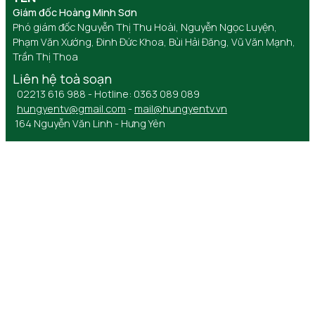
Giám đốc Hoàng Minh Sơn
Phó giám đốc Nguyễn Thị Thu Hoài, Nguyễn Ngọc Luyện,
Phạm Văn Xướng, Đinh Đức Khoa, Bùi Hải Đăng, Vũ Văn Mạnh,
Trần Thị Thoa
Liên hệ toà soạn
02213 616 988 - Hotline: 0363 089 089
hungyentv@gmail.com
-
mail@hungyentv.vn
164 Nguyễn Văn Linh - Hưng Yên