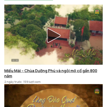
Miếu Mái – Chùa Dưỡng Phú và ngôi mộ cổ gần 800
năm
2 ngày trước
159 lượt xem