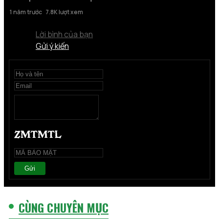
1 năm trước
7.8K lượt xem
Lời bình của bạn
Gửi ý kiến
Gửi
CÙNG CHUYÊN MỤC