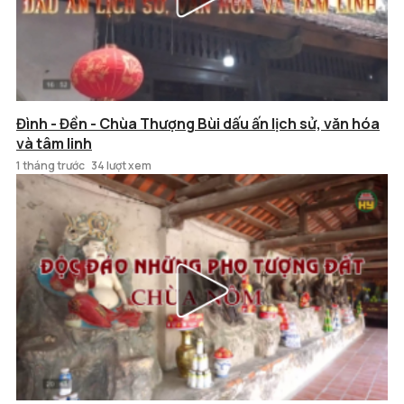
Đình - Đền - Chùa Thượng Bùi dấu ấn lịch sử, văn hóa
và tâm linh
1 tháng trước
34 lượt xem