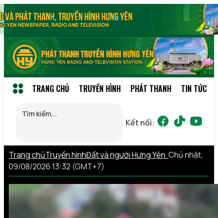
TRANG CHỦ
TRUYỀN HÌNH
PHÁT THANH
TIN TỨC
Kết nối:
Trang chủ
Truyền hình
Đất và người Hưng Yên
Chủ nhật,
09/08/2026 13:32 (GMT+7)