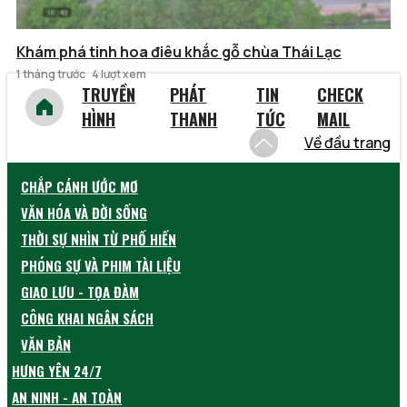
Khám phá tinh hoa điêu khắc gỗ chùa Thái Lạc
1 tháng trước
4 lượt xem
TRUYỀN
PHÁT
TIN
CHECK
HÌNH
THANH
TỨC
MAIL
Về đầu trang
CHẮP CÁNH ƯỚC MƠ
VĂN HÓA VÀ ĐỜI SỐNG
THỜI SỰ NHÌN TỪ PHỐ HIẾN
PHÓNG SỰ VÀ PHIM TÀI LIỆU
GIAO LƯU - TỌA ĐÀM
CÔNG KHAI NGÂN SÁCH
VĂN BẢN
HƯNG YÊN 24/7
AN NINH - AN TOÀN