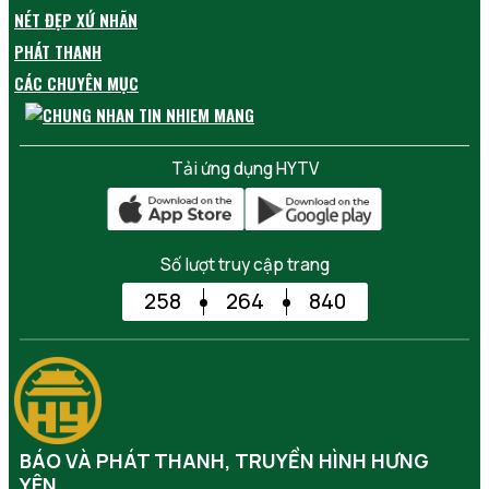
NÉT ĐẸP XỨ NHÃN
PHÁT THANH
CÁC CHUYÊN MỤC
Tải ứng dụng HYTV
Số lượt truy cập trang
258
264
840
BÁO VÀ PHÁT THANH, TRUYỀN HÌNH HƯNG
YÊN