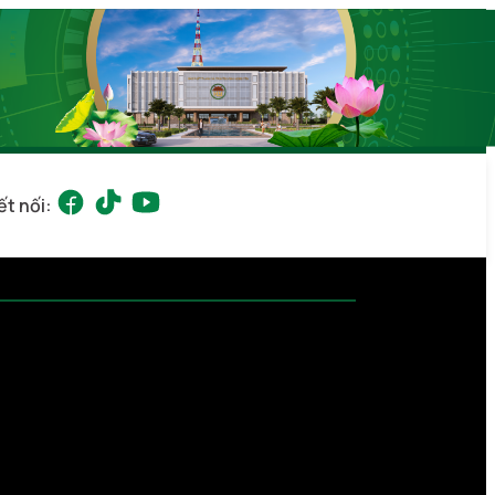
ết nối: