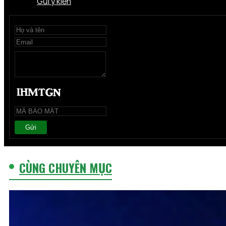
Gửi ý kiến
Gửi
CÙNG CHUYÊN MỤC