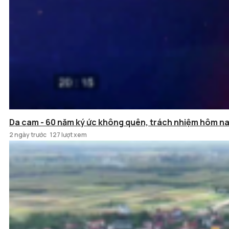
Da cam - 60 năm ký ức không quên, trách nhiệm hôm n
2 ngày trước
127 lượt xem