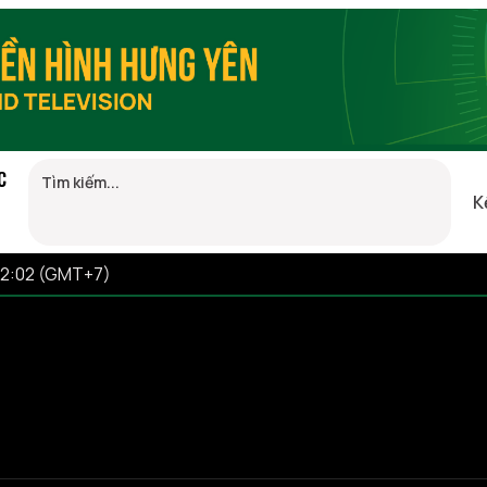
C
K
22:02 (GMT+7)