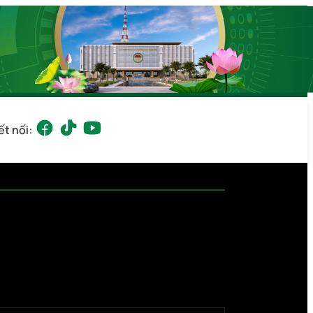
ết nối: