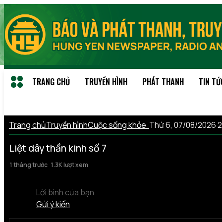
TRANG CHỦ
TRUYỀN HÌNH
PHÁT THANH
TIN TỨ
Trang chủ
Truyền hình
Cuộc sống khỏe
Thứ 6, 07/08/2026 
Liệt dây thần kinh số 7
1 tháng trước
1.3K lượt xem
Lời bình của bạn
Gửi ý kiến