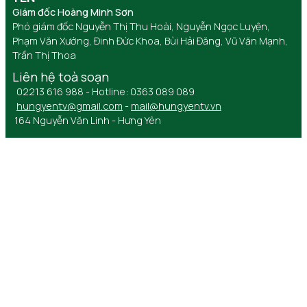
Giám đốc Hoàng Minh Sơn
Phó giám đốc Nguyễn Thị Thu Hoài, Nguyễn Ngọc Luyện,
Phạm Văn Xướng, Đinh Đức Khoa, Bùi Hải Đăng, Vũ Văn Mạnh,
Trần Thị Thoa
Liên hệ toà soạn
02213 616 988 - Hotline: 0363 089 089
hungyentv@gmail.com
-
mail@hungyentv.vn
164 Nguyễn Văn Linh - Hưng Yên