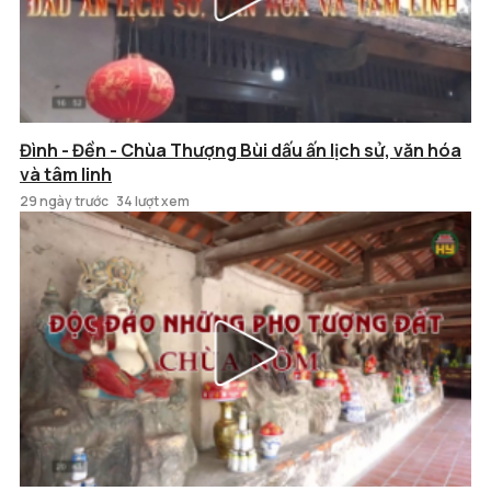
Đình - Đền - Chùa Thượng Bùi dấu ấn lịch sử, văn hóa
và tâm linh
29 ngày trước
34 lượt xem