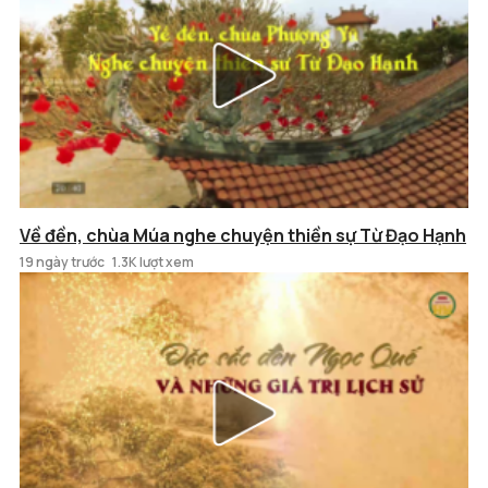
Về đền, chùa Múa nghe chuyện thiền sự Từ Đạo Hạnh
19 ngày trước
1.3K lượt xem