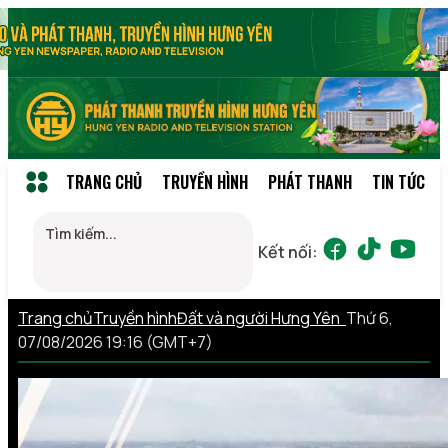
TRANG CHỦ
TRUYỀN HÌNH
PHÁT THANH
TIN TỨC
Kết nối:
Trang chủ
Truyền hình
Đất và người Hưng Yên
Thứ 6,
07/08/2026 19:16 (GMT+7)