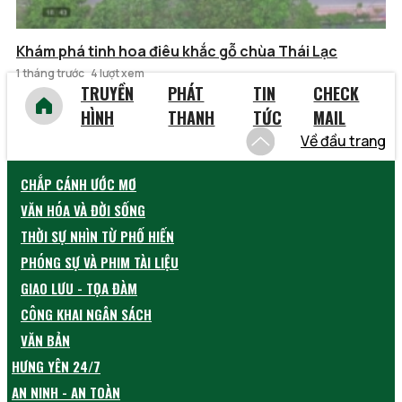
Khám phá tinh hoa điêu khắc gỗ chùa Thái Lạc
1 tháng trước
4 lượt xem
TRUYỀN
PHÁT
TIN
CHECK
HÌNH
THANH
TỨC
MAIL
Về đầu trang
CHẮP CÁNH ƯỚC MƠ
VĂN HÓA VÀ ĐỜI SỐNG
THỜI SỰ NHÌN TỪ PHỐ HIẾN
PHÓNG SỰ VÀ PHIM TÀI LIỆU
GIAO LƯU - TỌA ĐÀM
CÔNG KHAI NGÂN SÁCH
VĂN BẢN
HƯNG YÊN 24/7
AN NINH - AN TOÀN