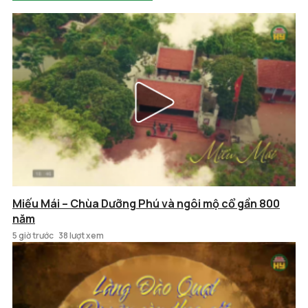
Miếu Mái – Chùa Dưỡng Phú và ngôi mộ cổ gần 800
năm
5 giờ trước
38 lượt xem