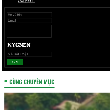
Gửi ý kiến
Gửi
CÙNG CHUYÊN MỤC