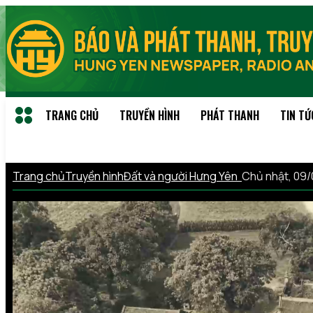
TRANG CHỦ
TRUYỀN HÌNH
PHÁT THANH
TIN TỨ
Trang chủ
Truyền hình
Đất và người Hưng Yên
Chủ nhật, 09