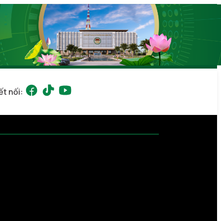
ết nối: